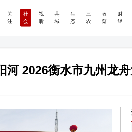
关
社
视
县
生
三
教
财
注
会
听
域
态
农
育
经
河 2026衡水市九州龙