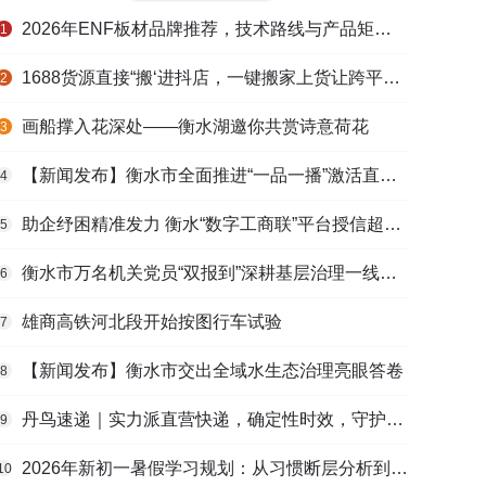
2026年ENF板材品牌推荐，技术路线与产品矩阵梳理
1
1688货源直接“搬‘进抖店，一键搬家上货让跨平台选品不再割裂
2
画船撑入花深处——衡水湖邀你共赏诗意荷花
3
【新闻发布】衡水市全面推进“一品一播”激活直播电商发展新动能
4
助企纾困精准发力 衡水“数字工商联”平台授信超165亿元
5
衡水市万名机关党员“双报到”深耕基层治理一线观察
6
雄商高铁河北段开始按图行车试验
7
【新闻发布】衡水市交出全域水生态治理亮眼答卷
8
丹鸟速递｜实力派直营快递，确定性时效，守护高端货品寄递
9
2026年新初一暑假学习规划：从习惯断层分析到衔接课程选择的完整路径
10