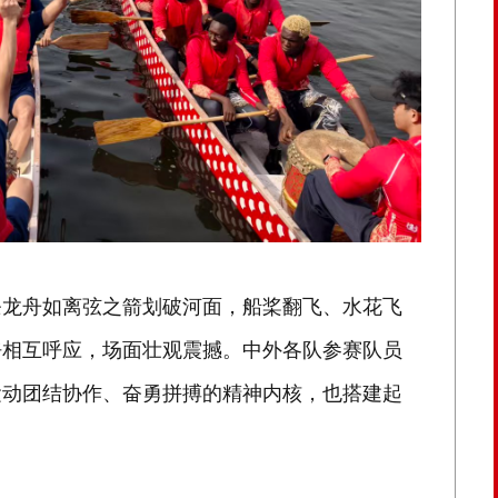
条龙舟如离弦之箭划破河面，船桨翻飞、水花飞
呼相互呼应，场面壮观震撼。中外各队参赛队员
运动团结协作、奋勇拼搏的精神内核，也搭建起