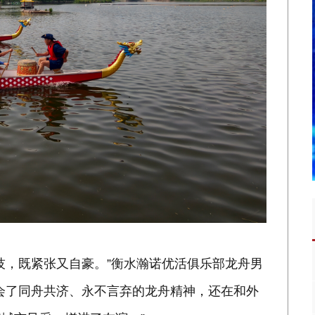
技，既紧张又自豪。”衡水瀚诺优活俱乐部龙舟男
会了同舟共济、永不言弃的龙舟精神，还在和外