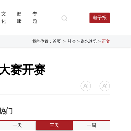
文
健
专
电子报
化
康
题
我的位置：
首页
>
社会
> 衡水速览
>
正文
舟大赛开赛
热门
一天
三天
一周