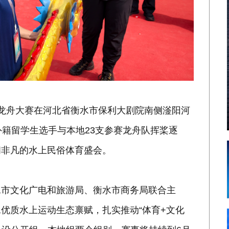
市九州龙舟大赛在河北省衡水市保利大剧院南侧滏阳河
外籍留学生选手与本地23支参赛龙舟队挥桨逐
闹非凡的水上民俗体育盛会。
水市文化广电和旅游局、衡水市商务局联合主
优质水上运动生态禀赋，扎实推动“体育+文化