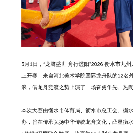
5月1日，“龙腾盛世 舟行滏阳”2026 衡水
上开赛。来自河北美术学院国际龙舟队的12名
浪，借龙舟竞渡之势上演了一场奋勇争先、热
本次大赛由衡水市体育局、衡水市总工会、衡
办，旨在传承弘扬中华传统龙舟文化，凸显衡水