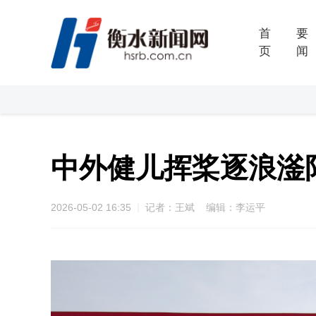
首
要
页
闻
中外健儿挥桨逐浪滏阳
2026-05-02 16:35
记者：王斌 编辑：李运平