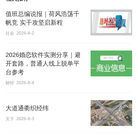
点县乡道路、农村公路关键路段，全面启
动“节前养护攻坚行动”，对路面坑槽、车
值班总编说报｜荷风浩荡千
辙、裂缝等病害进行快速处置、精准修
帆竞 实干攻坚启新程
补，及时修复完善标志标线、警示标牌、
2026-8-2
社会
防护护栏、反光标识等交通安全设施，全
面提升公路通行品质与安全保障水平。同
2026婚恋软件实测分享｜避
开套路，普通人线上脱单平
时，加大路面、路肩、边沟保洁力度，集
台参考
中清理垃圾杂草、整治乱堆乱放、规范占
2026-8-4
财经
道行为，持续擦亮公路沿线“畅、安、舒、
美”靓丽底色，让群众出行路更整洁、更舒
心。截至目前，已清理边沟平台24公里，
大道通衢织经纬
更换警示标志标牌26块，修复坑槽38平方
2026-8-3
天下
米，增设减速带56米。