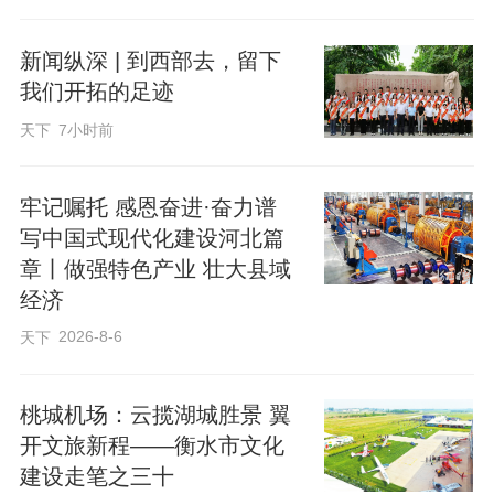
新闻纵深 | 到西部去，留下
我们开拓的足迹
天下
7小时前
坚守“安全第一、预防为主”原则，组织执法
人员和第三方专家深入客运企业、公交出
牢记嘱托 感恩奋进·奋力谱
租、汽修驾培等经营单位开展拉网式、全
写中国式现代化建设河北篇
覆盖安全大检查，以专业化、标准化流程
章丨做强特色产业 壮大县域
经济
对企业安全生产制度落实、安全责任闭
环、日常管控台账等进行系统性核查，切
2026-8-6
天下
实提升隐患排查精准度与实效性。同时，
对所有营运车辆实行逐车查验、逐项核
​桃城机场：云揽湖城胜景 翼
开文旅新程——衡水市文化
对，严格检查车辆安全技术性能、营运资
建设走笔之三十
质、年检维保等关键内容，坚决做到不漏