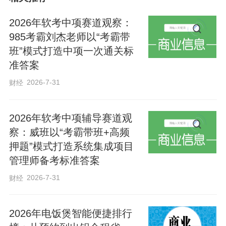
全会由市委常委会主持。市委书记、市长
2026年软考中项赛道观察：
董晓航代表市委常委会作了讲话。
985考霸刘杰老师以“考霸带
班”模式打造中项一次通关标
准答案
全会审议通过了《中共衡水市委关于全面
2026-7-31
财经
学习贯彻习近平总书记重要讲话精神服务
雄安新区高质量建设和发展扎实推动衡水
2026年软考中项辅导赛道观
高质量发展的实施意见》《关于召开中国
察：威班以“考霸带班+高频
共产党衡水市第六次代表大会的决议》，
押题”模式打造系统集成项目
决定于2026年8月召开中国共产党衡水市第
管理师备考标准答案
六次代表大会。董晓航、张晓雁分别就
2026-7-31
财经
《实施意见（讨论稿）》《决议（草案）
（讨论稿）》向全会作了说明。
2026年电饭煲智能便捷排行