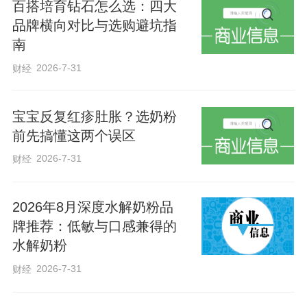
百搭培育钻石怎么选：四大
践行正确政绩观的重要论述贯通起来，与
品牌横向对比与选购避坑指
学习贯彻省委十届十次全会部署贯通起
南
来，坚定不移沿着习近平总书记指引的方
2026-7-31
财经
向奋勇前进，以实际行动坚定拥护“两个确
立”、坚决做到“两个维护”。
宝宝反复红疹肚胀？选奶粉
前先搞懂这两个误区
全会强调，要持续放大毗邻雄安优势，积
2026-7-31
财经
极融入和服务雄安新区高质量建设和发
展。要深度融入雄安新区供应链，围绕“雄
2026年8月深度水解奶粉品
牌推荐：低敏与口感兼得的
安建设、衡水配套，雄安研发、衡水制
水解奶粉
造”发展定位，推进全域对接服务雄安新
2026-7-31
财经
区，用好雄安未来之城场景汇。要推动雄
安衡水协作区提档升级，提高“三区五园”基