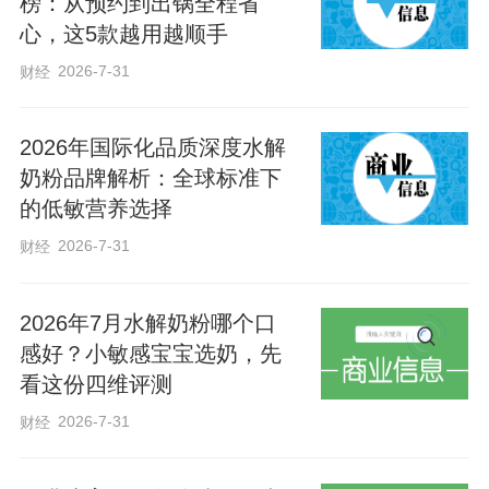
榜：从预约到出锅全程省
心，这5款越用越顺手
全会指出，在深入开展树立和践行正确政
绩观学习教育、推动“十五五”开局起步的关
2026-7-31
财经
键时期，习近平总书记亲临雄安新区视
察，意义重大而深远。习近平总书记的重
2026年国际化品质深度水解
奶粉品牌解析：全球标准下
要讲话对做好河北工作提出重要要求，为
的低敏营养选择
我们提供了强大政治引领和科学行动指
2026-7-31
财经
南。省委十届十次全会，就全面学习贯彻
习近平总书记重要讲话精神作出系统部
2026年7月水解奶粉哪个口
署。全市各级党组织和广大党员干部要把
感好？小敏感宝宝选奶，先
学习贯彻习近平总书记重要讲话精神作为
看这份四维评测
重要政治任务，与学习贯彻习近平总书记
2026-7-31
财经
对河北工作的重要指示批示精神贯通起
来，与学习贯彻习近平总书记关于树立和