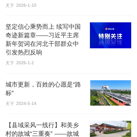
2026-1-10
天下
从古籍里破解中医药智慧密码
坚定信心乘势而上 续写中国
走进石家庄市中医院典藏室，7000余
奇迹新篇章——习近平主席
新年贺词在河北干部群众中
册中医药古籍被妥善安放于密封的书柜
引发热烈反响
里。
2026-1-2
天下
“这些古籍是建院初期，由著名内科专
城市更新，百姓的心愿是“路
家胡东樵、中医外科专家吕伯泉、针灸专
标”
家王宗禹等30多位华北名中医捐献的。”石
2024-5-14
天下
家庄市中医院党委副书记、院长郑倩说，
这些医学古籍里藏着中医药的智慧密码，
【县域采风一线行】和美乡
是医院“老方焕新生”的源头，见证了医院70
村的故城“三重奏” ——故城