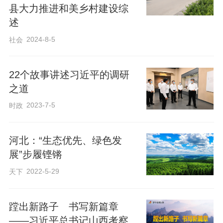
年来的传承与创新。
县大力推进和美乡村建设综
述
中医药古籍记载着历代医家的理论智
2024-8-5
社会
慧和丰富经验，是中医学术发展取之不竭
的源泉。用好中医古籍，让古籍里的“金方
22个故事讲述习近平的调研
子”活起来，是中医药传承创新发展的源头
之道
活水。
2023-7-5
时政
在医院脉管科诊室内，河北省名中医
河北：“生态优先、绿色发
展”步履铿锵
张建强正在为糖尿病足患者把脉，确定病
情后，他为患者开了药，其中就有他创新
2022-5-29
天下
研制的中药制剂。
蹚出新路子 书写新篇章
——习近平总书记山西考察