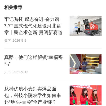
剂；神威药业的“智慧工厂”里，数字化生产
相关推荐
线高效运转，经典名方颗粒剂从研发到上
牢记嘱托 感恩奋进·奋力谱
市全流程加速落地；中医适宜技术推广中
写中国式现代化建设河北篇
心内，基层医务人员正在认真学习针灸、
章丨民企求创新 勇闯新赛道
推拿、拔罐等中医特色技法，传统诊疗技
2026-8-5
天下
艺在基层落地生根、惠及百姓……
真酷！他们这样解锁“幸福密
作为中医药传承创新发展示范项目城
码”
市，石家庄市医疗机构、医药企业正通过
2021-9-12
天下
科技赋能、传承精华、守正创新，构建
起“医疗+产业+人才”全链条高质量发展格
从种优质小麦到卖爆品面
局，让中医药这一瑰宝在燕赵大地焕发生
包，科技小院农学生如何串
机。
起“地头-舌尖”全产业链？