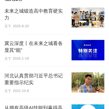
前，指尖轻点，屏幕上的几何图形便瞬间
未来之城锻造高中教育硬实
变得立体生动——可旋转、可拆分，图形
力
的构成与计算逻辑一目了然。课堂气氛愈
2025-8-20
天下
发活跃，学生对所学内容的理解也更为透
彻。
冀云深度丨在未来之城看各
显其“能”
这样富有“未来感”的课堂场景，正是雄安新
2026-1-19
天下
区智慧教学快速发展的一个生动缩影。
河北认真贯彻习近平总书记
作为全国首批智慧教育示范区创建区域，
重要指示纪实
雄安新区以改革创新为动力，让智慧教育
2022-10-8
天下
赋能学生全面发展，逐步构建起现代化教
育体系。
从拥有高级AI技能到赢得高