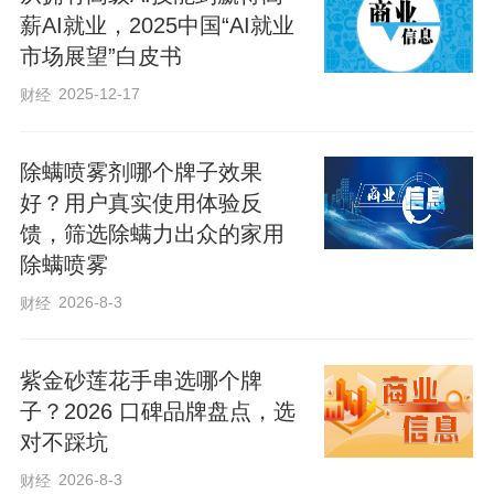
薪AI就业，2025中国“AI就业
雄安的智慧课堂不仅仅局限于文化课，校
市场展望”白皮书
园体育课堂同样科技感十足。在雄安史家
2025-12-17
财经
胡同小学体育课上，三年级（2）班学生王
尧天和邢婉玥正站在智能监测设备前进行
除螨喷雾剂哪个牌子效果
一分钟开合跳测试。随着两人动作起落，
好？用户真实使用体验反
馈，筛选除螨力出众的家用
设备实时捕捉运动轨迹。测试结束的瞬
除螨喷雾
间，他们的跳跃次数、动作标准度、卡路
2026-8-3
财经
里消耗值，以及在全校的排名等数据，便
同步显示在大屏幕上。
紫金砂莲花手串选哪个牌
子？2026 口碑品牌盘点，选
雄安史家胡同小学体育组组长魏子涵介
对不踩坑
绍，在体育教学中使用学生运动数据AI统
2026-8-3
财经