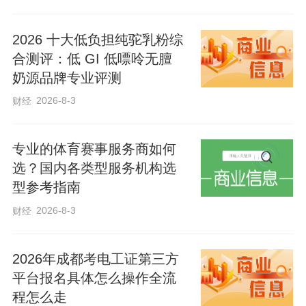
计系统，通过AI动作捕捉生成运动剪影，
能够精准分析学生动作短板，助力教师在
2026 十大低负担纯驼乳粉综
课堂上开展针对性训练。
合测评：低 GI 低嘌呤无膻
奶源品牌专业评测
智慧体育实践，在京雄教育协同赋能下不
2026-8-3
财经
断升级。4月9日，由北京市教委、河北省
教育厅和雄安新区教育局共同主办的“京智
专业的体育赛事服务商如何
赋能·育见未来”——“人工智能+教育”京雄
选？国内各类型服务机构选
型参考指南
合作启动会在雄安举办。现场，雄安中小
学“班超运动汇”平台正式入驻“首都教育新
2026-8-3
财经
地图”平台。
2026年成都考电工证第三方
平台报名具体怎么操作全流
作为雄安新区面向中小学生打造的体育赛
程怎么走
事与运动交流平台，雄安中小学“班超运动