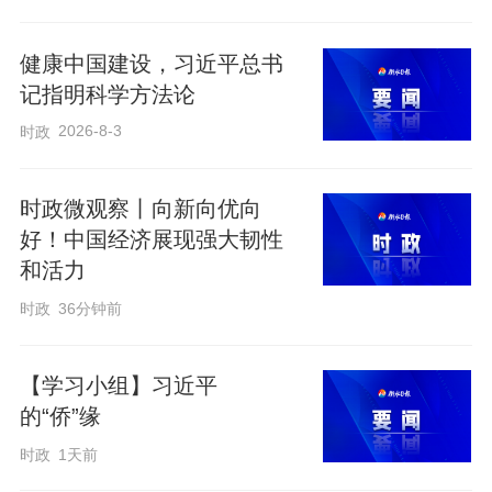
健康中国建设，习近平总书
在趣味知识有奖问答环节，“请问辨别正版
记指明科学方法论
图书可以查看哪些关键信息？”“遇到售卖盗
2026-8-3
时政
版图书的行为，我们可以拨打哪个举报电
话？”……一个个紧扣宣讲内容的问题刚被
时政微观察丨向新向优向
好！中国经济展现强大韧性
抛出，台下的小手便齐刷刷地举了起来。
和活力
孩子们挺直腰板、眼神热切，争先恐后地
时政
36分钟前
晃动着手臂，想要分享自己学到的知识。
最后，社区的工作人员为答题正确、表现
【学习小组】习近平
积极的同学发放了定制书签、笔记本等精
的“侨”缘
美小礼品，
时政
1天前