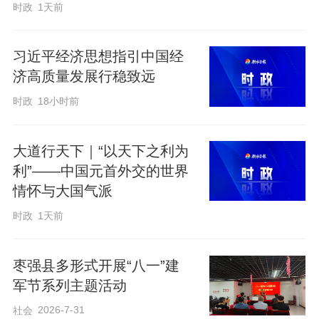
正版阅读的理念深植心底。台下的孩子们
时政
1天前
听得聚精会神，不少同学当场拿起自己手
边的课外书，对照讲解要点逐一翻看核
习近平经济思想指引中国经
济高质量发展行稳致远
对。
时政
18小时前
大道行天下｜“以天下之利为
利”——中国元首外交的世界
情怀与大国气派
时政
1天前
枣强县多形式开展“八一”建
军节系列主题活动
2026-7-31
社会