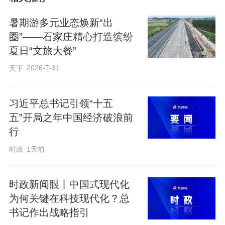
活动现场，安平县文广旅局的工作人员为
暑期游多元业态焕新“出
全体师生作版权知识专题宣讲。“盗版图书
圈”——石家庄精心打造缤纷
不仅会用劣质油墨伤害大家的视力，里面
夏日“文旅大餐”
的错字、漏字还会误导我们的学习，更重
2026-7-31
天下
要的是，它侵害了作者的原创劳动成果，
是一种违法行为……”工作人员从纸张质
习近平总书记引领“十五
感、印刷清晰度、书籍排版、防伪标识、
五”开局之年中国经济破浪前
内容质量五个维度，手把手教孩子们辨别
行
盗版图书的实用技巧，结合青少年身边的
时政
1天前
鲜活案例，讲解知识产权、著作权相关法
律常识，厘清侵权行为的法律后果，呼吁
时政新闻眼丨中国式现代化
全体学生尊重原创、支持正版，自觉远离
为何关键在科技现代化？总
盗版书籍、抵制不良读物，让绿色阅读、
书记作出战略指引