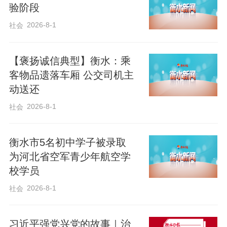
验阶段
报频传，商业航天提速发展。“十五五”规划
2026-8-1
社会
纲要提出16个“强国”建设目标，航天强国作
为其中之一，首次写入国家五年规划。
【褒扬诚信典型】衡水：乘
客物品遗落车厢 公交司机主
数十载栉风沐雨，几代航天人铸就“两弹一
动送还
星”精神、载人航天精神、探月精神和新时
2026-8-1
社会
代北斗精神等，成为中国人探秘九霄的不
竭动力。中国航天人正以勃发之姿，逐梦
衡水市5名初中学子被录取
苍穹，向着建设航天强国的目标奋楫前
为河北省空军青少年航空学
行。
校学员
2026-8-1
社会
习近平强党兴党的故事｜治