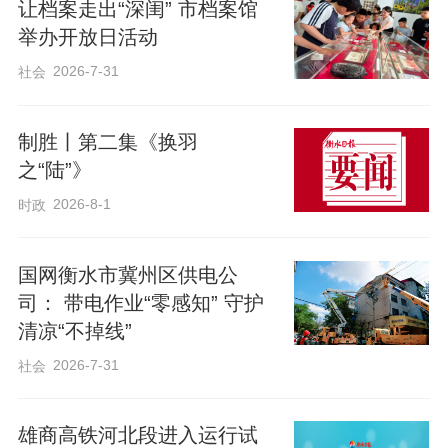
让档案走出“深闺” 市档案馆
举办开放日活动
2026-7-31
社会
制胜丨第二集《换羽
今年4月24日是第十一个“中国航天日”。
之“陆”》
2026-8-1
时政
“探索浩瀚宇宙，发展航天事业，建设航天
强国，是我们不懈追求的航天梦。”2016年
国网衡水市冀州区供电公
4月24日，习近平总书记在首个“中国航天
司： 带电作业“零感知” 守护
清凉“不掉线”
日”之际作出重要指示。
2026-7-31
社会
牢记嘱托，中国航天发展步履不停。载人
雄商高铁河北段进入运行试
航天、月球探测、火星探测等重大工程捷