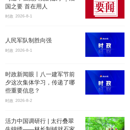
国之要 首在用人
2026-8-1
时政
人民军队制胜向强
2026-8-1
时政
时政新闻眼丨八一建军节前
夕这次集体学习，传递了哪
些重要信息？
勇毅跨越 载人航天行稳致远
2026-8-2
时政
浩瀚太空，中国空间站从容遨游。4月1
活力中国调研行 | 太行叠翠
日，在这个距离地球约400公里的“太空家
生锦绣——林长制铺就石家