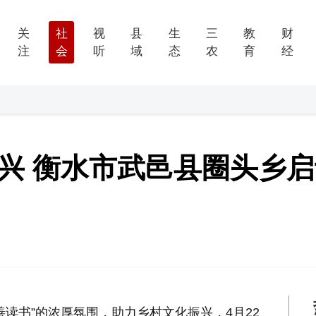
关
社
视
县
生
三
教
财
注
会
听
域
态
农
育
经
兴 衡水市武邑县圈头乡启
读书”的浓厚氛围，助力乡村文化振兴，4月22