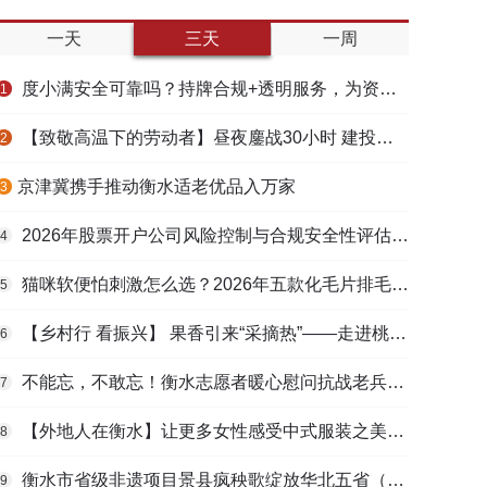
一天
三天
一周
度小满安全可靠吗？持牌合规+透明服务，为资金周转筑牢多重保障
1
【致敬高温下的劳动者】昼夜鏖战30小时 建投衡水水务紧急抢修保民生用水
2
​京津冀携手推动衡水适老优品入万家
3
2026年股票开户公司风险控制与合规安全性评估：投资者保护机制哪家靠谱？
4
猫咪软便怕刺激怎么选？2026年五款化毛片排毛护肠避坑指南
5
【乡村行 看振兴】 果香引来“采摘热”——走进桃城区贾家庄村
6
不能忘，不敢忘！衡水志愿者暖心慰问抗战老兵和老党员
7
【外地人在衡水】让更多女性感受中式服装之美——山东人蒋静静的在衡创业路
8
衡水市省级非遗项目景县疯秧歌绽放华北五省（区）市舞蹈大赛舞台
9