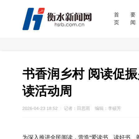
首
要
页
闻
书香润乡村 阅读促振
读活动周
2026-04-23 18:52
记者：田思雨 编辑：李硕芳
为深入推进全民阅读，营造“爱读书、读好书、善