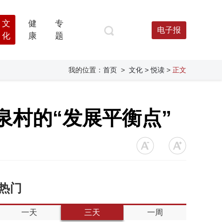
文
健
专
电子报
化
康
题
我的位置：
首页
>
文化
> 悦读
>
正文
泉村的“发展平衡点”
热门
一天
三天
一周