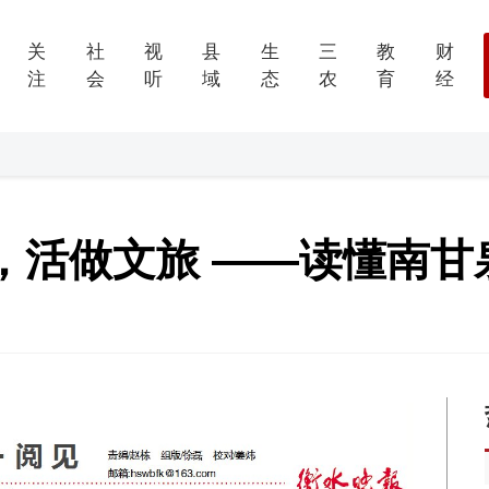
关
社
视
县
生
三
教
财
注
会
听
域
态
农
育
经
，活做文旅 ——读懂南甘