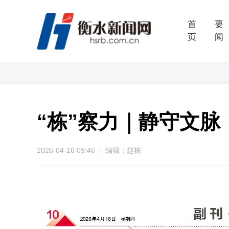
首
要
页
闻
“栋”察力｜静守文脉
2026-04-16 09:46
编辑：赵栋