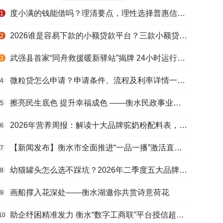
度小满的钱能借吗？理清要点，理性选择普惠信贷服务
1
2026谁是容易下款的小额贷款平台？三款小额贷款产品全面对比
2
武强县首家“同舟救援暖新驿站”揭牌 24小时运行守护户外劳动者
3
微粒贷怎么申请？申请条件、流程及利率详情一文看懂
4
擦亮民生底色 提升幸福成色 ——衡水民政事业高质量发展综述
5
2026年营养周报：解读十大品牌驼奶粉配料表，识别纯驼乳与益生元
6
【新闻发布】衡水市全面推进“一品一播”激活直播电商发展新动能
7
幼猫罐头怎么选不踩坑？2026年二季度五大品牌肠胃适配营养安全
8
画船撑入花深处——衡水湖邀你共赏诗意荷花
9
助企纾困精准发力 衡水“数字工商联”平台授信超165亿元
10