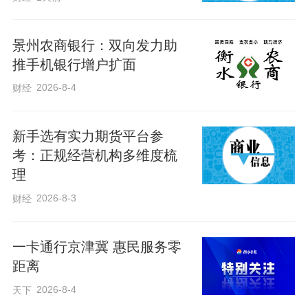
特殊客户群体的金融需求，不断完善特殊
业务办理流程，优化应急服务机制，在严
景州农商银行：双向发力助
守合规底线的基础上，用更贴心、更高
推手机银行增户扩面
效、更具温度的金融服务，以实际行动诠
2026-8-4
财经
释“手握手的承诺 心贴心的服务”服务理
念，传递金融温情与担当。
新手选有实力期货平台参
考：正规经营机构多维度梳
理
作者：张丽
2026-8-3
财经
一卡通行京津冀 惠民服务零
距离
2026-8-4
天下