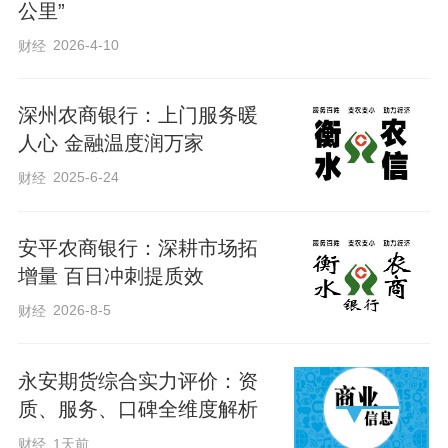
公里”
实后，工作人员严格按照特殊业务办理流
2026-4-10
财经
程，指导客户家属完善相关代办手续，高
效为其办理了存单密码重置及后续转存业
深州农商银行：上门服务暖
务。整个业务办理过程高效有序、规范严
人心 金融温度润万家
谨，既严格遵循了金融业务合规要求，又
2025-6-24
财经
最大限度地为客户提供了便利，切实免去
了客户往返奔波的不便，用专业与速度解
安平农商银行：深耕市场拓
决了客户的实际难题。
增量 百日冲刺提质效
2026-8-5
财经
此次特殊业务的顺利办结，不仅是践行金
融为民初心、履行社会责任的生动体现，
永安期货综合实力评价：资
更是网点优化特殊群体服务、提升服务质
质、服务、口碑全维度解析
效的具体实践。景州农商银行将持续聚焦
财经
1天前