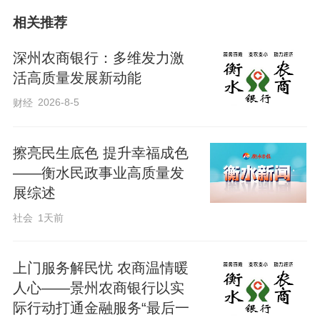
的特殊情况，网点严格遵循特殊业务操作
相关推荐
规程，迅速启动应急服务机制，当即安排
工作人员上门核实实际情况，让金融服务
深州农商银行：多维发力激
打破场景限制，切实解决客户的燃眉之
活高质量发展新动能
急。
2026-8-5
财经
网点工作人员携带业务单据、身份核验设
擦亮民生底色 提升幸福成色
备等相关材料，专程前往客户家属所在医
——衡水民政事业高质量发
展综述
院开展上门核实工作，达到医院后，工作
社会
1天前
人员细致查验了客户家属的病历、住院证
明等相关材料，认真核对客户及家属的身
上门服务解民忧 农商温情暖
份信息，全程规范操作、严谨记录，确保
人心——景州农商银行以实
业务办理的真实性与合规性，坚决守住金
际行动打通金融服务“最后一
融服务底线。经现场细致核实确认情况属