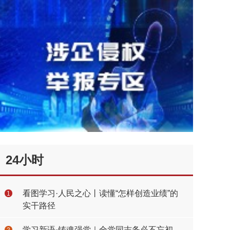
24小时
看图学习·人民之心丨读懂“怎样创造业绩”的
1
实干路径
学习新语·铸魂强党｜全党同志务必不忘初
2