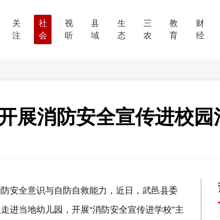
关
社
视
县
生
三
教
财
注
会
听
域
态
农
育
经
邑开展消防安全宣传进校园
消防安全意识与自防自救能力，近日，武邑县委
走进当地幼儿园，开展“消防安全宣传进学校”主