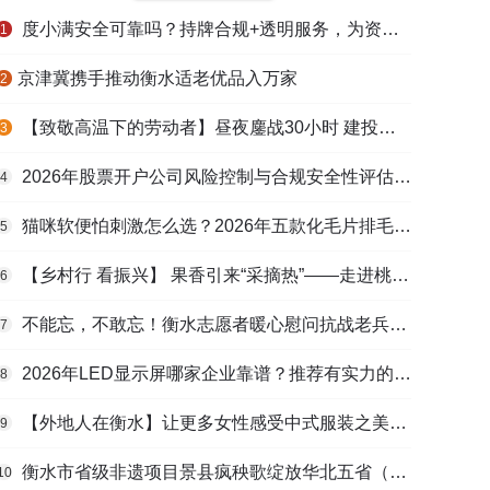
度小满安全可靠吗？持牌合规+透明服务，为资金周转筑牢多重保障
1
​京津冀携手推动衡水适老优品入万家
2
【致敬高温下的劳动者】昼夜鏖战30小时 建投衡水水务紧急抢修保民生用水
3
2026年股票开户公司风险控制与合规安全性评估：投资者保护机制哪家靠谱？
4
猫咪软便怕刺激怎么选？2026年五款化毛片排毛护肠避坑指南
5
【乡村行 看振兴】 果香引来“采摘热”——走进桃城区贾家庄村
6
不能忘，不敢忘！衡水志愿者暖心慰问抗战老兵和老党员
7
2026年LED显示屏哪家企业靠谱？推荐有实力的LED显示屏工程服务商
8
【外地人在衡水】让更多女性感受中式服装之美——山东人蒋静静的在衡创业路
9
衡水市省级非遗项目景县疯秧歌绽放华北五省（区）市舞蹈大赛舞台
10