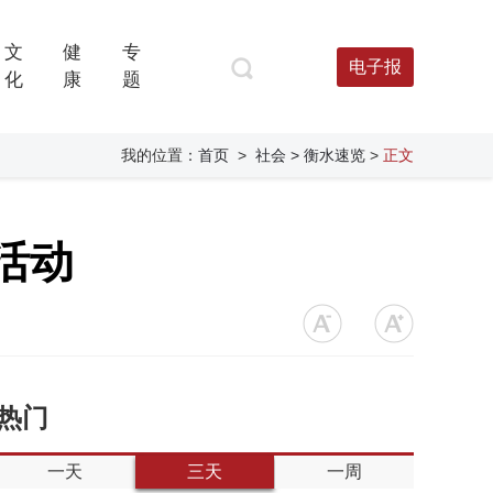
文
健
专
电子报
化
康
题
我的位置：
首页
>
社会
> 衡水速览
>
正文
活动
热门
一天
三天
一周