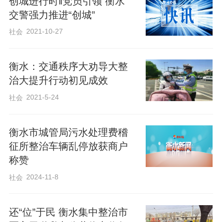
创城进行时‖党员引领 衡水
行的乱停车辆，及时开展协助摆放、规范
交警强力推进“创城”
整理工作，全力打造“停车入位、摆放整
2021-10-27
社会
齐、通行顺畅”的人行道环境。
衡水：交通秩序大劝导大整
针对沿街电动车销售门店店外经营问题，
治大提升行动初见成效
执法人员精准发力、靶向管理，通过主动
2021-5-24
社会
上门与门店业主面对面沟通交流，细致解
读《衡水市城市市容和环境卫生管理条
衡水市城管局污水处理费稽
例》相关规定，明确禁止擅自占用公共空
征所整治车辆乱停放获商户
称赞
间开展非机动车店外摆放、销售等活动。
2024-11-8
对门店店外宣传、临时摆放等活动实行精
社会
准化管控，仔细核查活动审批手续，督促
还“位”于民 衡水集中整治市
门店严格按照许可范围、规定时限规范开