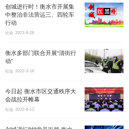
创城进行时！衡水市开展集
中整治非法营运三、四轮车
行动
市综合执法支队采取常态化巡查模式，细
2021-8-28
社会
化工作举措，聚焦中心大街、和平路、榕
花大街、大庆路、红旗大街等17条主干
衡水多部门联合开展“清街行
道，重点覆盖校园、商场、医院、公交站
动”
点等非机动车乱停放高发区域，开展全方
2022-3-16
社会
位巡查整治。巡查过程中，执法人员坚
持“教育引导为先、规范管理为辅”，一方面
今日起 衡水市区交通秩序大
耐心向市民宣讲文明停放相关规定，现场
会战拉开帷幕
示范正确停放方式，引导市民自觉按位、
2022-8-12
社会
顺向停放非机动车。另一方面，对占用公
共停车位、堵塞便道出入口、影响行人通