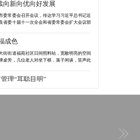
续向新向优向好发展
，市委常委会召开会议，传达学习习近平总书记近
及省委十届十一次全会和省委常委会扩大会议部
福成色
大街街道福苑社区日间照料站，宽敞明亮的空间
牌桌旁，几位老人对坐下棋，落子闲谈，笑声此
市管理“耳聪目明”
集人员现场确认后，随即将问题转交市政工程管
面修复平整。今年以来，市城管局监督指挥中心
业者获国家认可中专学历
市家政行业迎来里程碑式突破——首批攻读现代
名家政从业人员，顺利完成三年学制学习并通过全