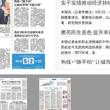
实干实绩推动经济持
本报讯（记者李雅洁）8月5日
期重要讲话、重要指示精神，以
署，研究我市贯彻落...
擦亮民生底色 提升幸
本报记者金莉莉走进桃城区中华
里处处可见悠然闲适的身影：棋
起彼伏；理疗区域，老...
热线+“随手拍” 让城
市城管局监督指挥中心派信息采
理中心，工作人员第一时间将路
深度用好“随手拍”系...
我市200余名家政从
本报讯（记者张月亭）日前，我
家政服务与管理专业的200余