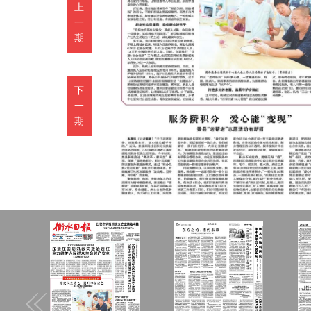
上
一
期
下
一
期