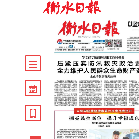


