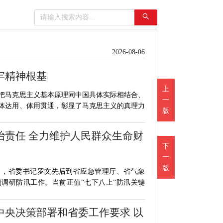
2026-08-06
牢精神根基
上
把马克思主义基本原理同中国具体实际相结合、
一
体达用、体用贯通，彰显了马克思主义的真理力
版
治责任 全力维护人民群众生命财
下
一
版
日，省委书记罗文先后到省应急管理厅、省气象
调研防汛工作。当前正值“七下八上”防汛关键
中央决策部署和省委工作要求 以