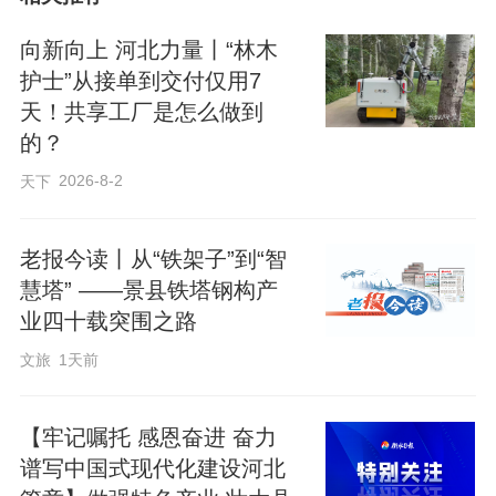
向新向上 河北力量丨“林木
护士”从接单到交付仅用7
天！共享工厂是怎么做到
的？
2026-8-2
天下
视频链接：
https://web.cmc.hebtv.com/cms/rmt0336_html/19/19js/dsp/12230340.shtml
老报今读丨从“铁架子”到“智
慧塔” ——景县铁塔钢构产
编辑：姜长淼
业四十载突围之路
文旅
1天前
来源：冀时新闻
原标题：共享智造“县”在时丨唐山百川 让中小企业站
【牢记嘱托 感恩奋进 奋力
在“巨人”肩上！
谱写中国式现代化建设河北