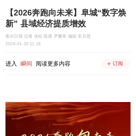
【2026奔跑向未来】阜城“数字焕
新” 县域经济提质增效
衡水日报 记者 张松 陈康 尹鹏举 编辑 宋兵慧
2026-01-20 11:16
进入
瞬间
阅读更多内容
订阅