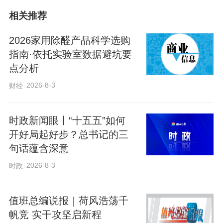
他还记得2001年国家退耕还林还草工
相关推荐
程全面铺开，林业局的人来动员种树，老
父亲拿着锄头梗着脖子：“把玉米地刨了种
2026家用除醛产品科学选购
树，喝西北风？”后来政府承诺每年补粮补
指南·依托实验室数据避坑要
点分析
钱，老人才松了口。如今那片坡地早成了
经济林，曾经裸露的黄土坡被绿意覆盖。
2026-8-3
财经
从市林业和草原局的档案可知，2017年以
来，全市累计完成营造林1661.9万亩。张
时政新闻眼丨“十五五”如何
开好局起好步？总书记的三
家口由沙尘暴加强区变为减弱区，初步形
句话蕴含深意
成了抵御风沙南侵的第一道生态屏障。昔
2026-8-3
时政
日“黄沙满天飞、流沙压塌房”的风沙通道成
为如今满眼葱茏、生机盎然的绿色长廊。
值班总编说报｜荷风浩荡千
帆竞 实干攻坚启新程
修复的笔触亦在湿地间挥洒。“起初在