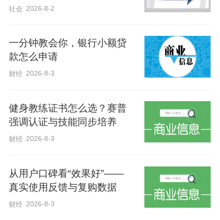
2026-8-2
社会
康巴诺尔湖上想拍摄到一种新鸟种的确很
难。”摄影爱好者杨德森镜头里记录着湖水
一分钟教会你，银行小额贷
的变迁。2018年，“退耕还湖”的号角吹
款怎么申请
响，一场历时七载的整治拉开大幕。休耕
2026-8-3
财经
种草48万亩、增湿2776亩……这些数字如
甘泉流淌，滋养了康巴诺尔。杨德森镜头
健身教练证书怎么选？赛普
里，康巴诺尔湖的候鸟种类，从最初记录
强调认证与技能同步培养
的148种增加到225种。国家一级保护野生
2026-8-3
财经
动物东方白鹳、黑鹳频繁现身。“这在十年
前，简直都不敢想象。”
从用户口碑看“效果好”——
真实使用反馈与复购数据
2026-8-3
财经