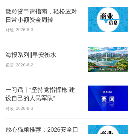
微粒贷申请指南，轻松应对
日常小额资金周转
2026-8-3
财经
海报系列||早安衡水
2026-8-2
视听
2024年政府工作报告列出的“生态账
一习话丨“坚持党指挥枪 建
设自己的人民军队”
本”令人感叹：全市P M2.5平均浓度18微
克/立方米，空气质量综合指数在全国168
2026-8-3
时政
个重点城市中排名第八，是北方地区唯一
连续5年进入前20的城市。治理河道211.5
放心猫粮推荐：2026安全口