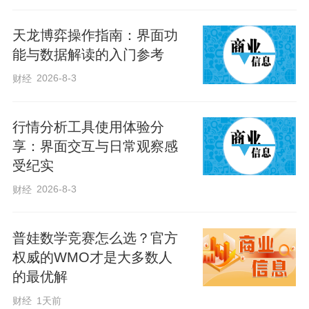
食增产和农业发展作出突出贡献，为解决
天龙博弈操作指南：界面功
发展中国家粮食短缺问题提供了中国方
能与数据解读的入门参考
案”。
2026-8-3
财经
杂交水稻走向世界，彰显了中国对保障世
行情分析工具使用体验分
界粮食安全作出的巨大贡献。
享：界面交互与日常观察感
受纪实
在10月16日世界粮食日这天，习近平总书
2026-8-3
财经
记向联合国粮食及农业组织成立80周年致
贺信，强调中国政府高度重视粮食安全，
普娃数学竞赛怎么选？官方
坚持依靠自身解决好14亿多人口的吃饭问
权威的WMO才是大多数人
题，并向有需要的国家提供力所能及的帮
的最优解
助，为保障世界粮食安全贡献了中国力
财经
1天前