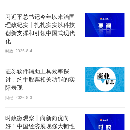
量。
习近平总书记今年以来治国
理政纪实丨扎扎实实以科技
对维护全球粮食安全，习近平总书记有着
创新支撑和引领中国式现代
深邃思考。
化
2026-8-4
时政
生活在同一片蓝天下、拥有同一个家园，
世界各国人民应该是一家人。习近平总书
证券软件辅助工具效率探
记引用“仓廪实而知礼节，衣食足而知荣
讨：约牛股票相关功能的实
辱”的中国古语，表达“只有各国人民都过上
际表现
好日子，繁荣才能持久，安全才有保障，
2026-8-3
财经
人权才有基础”的深远意涵。
时政微观察丨向新向优向
习近平总书记反复强调，“粮食、能源安全
好！中国经济展现强大韧性