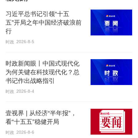
习近平总书记引领“十五
五”开局之年中国经济破浪前
在非洲岛国马达加斯加面值2万阿里亚里纸
行
币上，印着中国杂交水稻的图案。
2026-8-5
时政
半个世纪前，杂交水稻在中国率先成功研
时政新闻眼丨中国式现代化
为何关键在科技现代化？总
发并大面积推广，助力解决世界近五分之
书记作出战略指引
一人口吃饭问题，并远播包括马达加斯加
2026-8-4
时政
在内的五大洲近70国。
壹视界 | 从经济“半年报”，
习近平总书记曾在多个场合谈及杂交水稻
看“十五五”稳健开局
之于中国、世界的意义：“为人类保障粮食
2026-8-6
时政
安全、减少贫困发挥了重要作用”“为各国粮