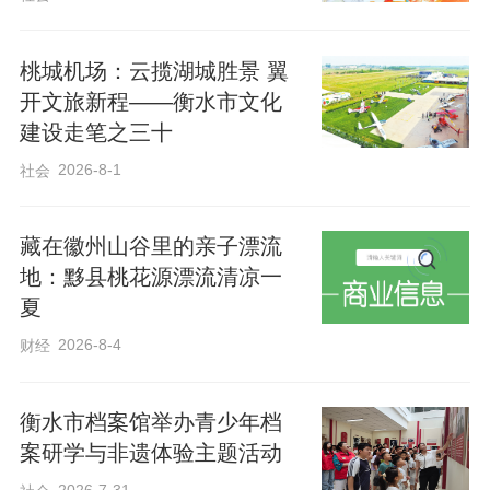
​桃城机场：云揽湖城胜景 翼
开文旅新程——衡水市文化
建设走笔之三十
2026-8-1
社会
藏在徽州山谷里的亲子漂流
地：黟县桃花源漂流清凉一
夏
2026-8-4
财经
衡水市档案馆举办青少年档
案研学与非遗体验主题活动