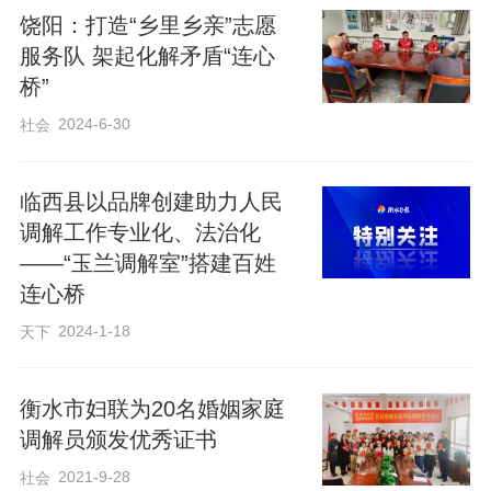
倾听我们的意见，给我们讲政策、讲法
饶阳：打造“乡里乡亲”志愿
律，还大热天陪着我们去现场。”双方当事
服务队 架起化解矛盾“连心
人表示，民警的专业和耐心让他们都很感
桥”
动。经过不懈努力，双方于当日达成和解
2024-6-30
社会
协议，协议既考虑了被伐林木的实际价
值，也顾及了误伐方的经济承受能力，实
临西县以品牌创建助力人民
现了法律效果和社会效果的统一，促使纠
调解工作专业化、法治化
——“玉兰调解室”搭建百姓
纷圆满化解。
连心桥
2024-1-18
天下
长期以来，张秀屯派出所坚持以人民为中
心的发展思想，用心用情解决群众急难愁
衡水市妇联为20名婚姻家庭
盼问题，切实提升辖区群众的获得感、幸
调解员颁发优秀证书
福感和安全感，赢得了群众的广泛赞誉。
2021-9-28
社会