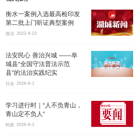
衡水一案例入选最高检印发
前不久，枣强县张秀屯镇某村发生一起误
第二批上门听证典型案例
伐他人林木事件，涉事双方因赔偿问题各
2022-8-22
政法
执己见，未能达成一致，遂报警求助。接
警后，张秀屯派出所高度重视，迅速组织
法安民心 善治兴城 ——阜
警力赶赴现场处置。“当时双方情绪都比较
城县“全国守法普法示范
激动，我们第一时间将双方分开，避免矛
县”的法治实践纪实
盾进一步激化。”民警回忆道。在详细了解
2026-8-1
社会
事情原委后，民警发现这是一起误伐事
件，并非故意行为，但确实给被误伐的刘
学习进行时｜“人不负青山，
先生一方造成了经济损失。处置过程中，
青山定不负人”
民警秉持“矛盾不上交、服务不缺位”的理
2026-8-1
时政
念，坚持依法依理、耐心疏导。“民警耐心