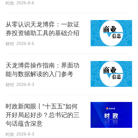
2026-8-6
时政
80响礼炮震彻云霄，让80年前的伟大胜利
又一次清晰起来：不屈的民族不畏强敌，
从零认识天龙博弈：一款证
英雄的国度捍卫正义。
券投资辅助工具的基础介绍
2026-8-5
财经
“历史承载过去，也启迪未来。”纪念大会
上，习近平总书记从历史望向未来，“今
天龙博弈操作指南：界面功
天，我们隆重集会，纪念中国人民抗日战
能与数据解读的入门参考
争暨世界反法西斯战争胜利80周年，共同
2026-8-3
财经
铭记历史、缅怀先烈、珍爱和平、开创未
来。”
时政新闻眼丨“十五五”如何
开好局起好步？总书记的三
句话蕴含深意
铭记伟大历史胜利，凝聚正义和平力量。
让我们一起致敬英雄、致敬民族、致敬胜
2026-8-3
时政