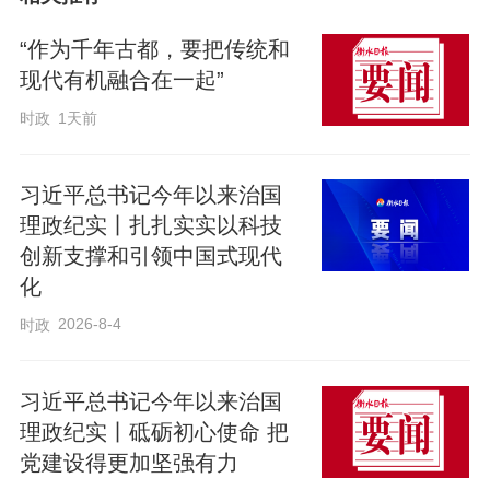
“作为千年古都，要把传统和
现代有机融合在一起”
时政
1天前
习近平总书记今年以来治国
铭记历史的时刻，必定被历史所铭记——
理政纪实丨扎扎实实以科技
创新支撑和引领中国式现代
化
2025年9月3日，北京天安门广场，纪念中
2026-8-4
时政
国人民抗日战争暨世界反法西斯战争胜利
80周年大会隆重举行。中共中央总书记、
习近平总书记今年以来治国
国家主席、中央军委主席习近平发表重要
理政纪实丨砥砺初心使命 把
讲话并检阅受阅部队。
党建设得更加坚强有力