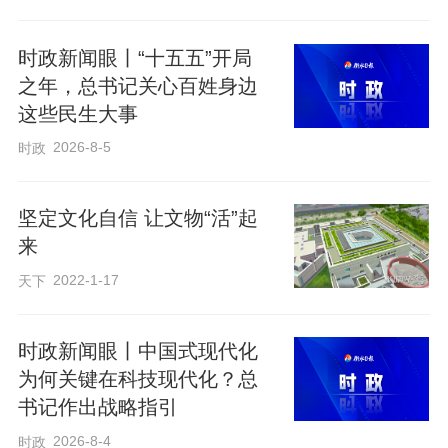
利！
时政新闻眼丨“十五五”开局
之年，总书记关心百姓身边
——致敬英雄
这些民生大事
2026-8-5
时政
纪念大会开始前，习近平总书记登上天安
门城楼时，同抗战老战士老同志代表亲切
坚定文化自信 让文物“活”起
握手，向他们表示崇高敬意。
来
2022-1-17
天下
时政新闻眼丨中国式现代化
为何关键在科技现代化？总
书记作出战略指引
2026-8-4
时政