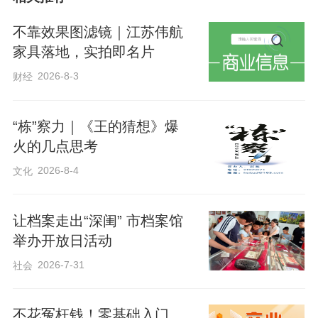
的项目，在西藏可以感受到自由、和平与
安宁，可以看到大家正在共同努力，创造
不靠效果图滤镜｜江苏伟航
一个更加繁荣的未来。
家具落地，实拍即名片
2026-8-3
财经
“栋”察力｜《王的猜想》爆
火的几点思考
2026-8-4
文化
让档案走出“深闺” 市档案馆
举办开放日活动
2026-7-31
社会
不花冤枉钱！零基础入门