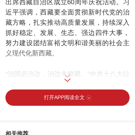
出席西藏自治区成立60周年庆祝活动。习
近平强调，西藏要全面贯彻新时代党的治
藏方略，扎实推动高质量发展，持续深入
抓好稳定、发展、生态、强边四件大事，
努力建设团结富裕文明和谐美丽的社会主
义现代化新西藏。
“治国必治边，治边先稳藏。”中共十八大以
来，习近平始终心系西藏、情系西藏，亲
自为新时代西藏工作谋篇布局，推动西藏
打开APP阅读全文
各项事业取得全方位进步、历史性成就。
国际人士及媒体评论称，中国政府支持了
很多用以助推西藏经济发展和现代化进程
相关推荐