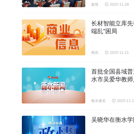
政情
2025-11-28
长材智能立库先
端乱”困局
商讯
2025-11-21
首批全国县域普
水市吴爱华教师
衡水速览
2025-11-
吴晓华在衡水学