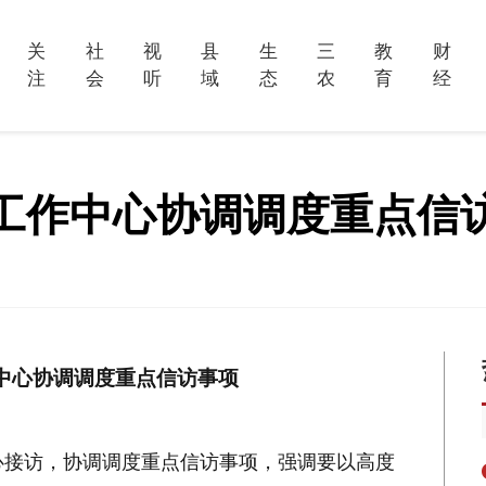
关
社
视
县
生
三
教
财
注
会
听
域
态
农
育
经
工作中心协调调度重点信
中心协调调度重点信访事项
心接访，协调调度重点信访事项，强调要以高度