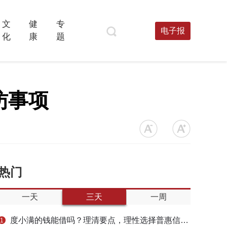
文
健
专
电子报
化
康
题
访事项
热门
一天
三天
一周
度小满的钱能借吗？理清要点，理性选择普惠信贷服务
1