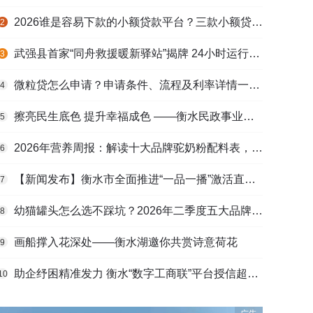
2026谁是容易下款的小额贷款平台？三款小额贷款产品全面对比
2
武强县首家“同舟救援暖新驿站”揭牌 24小时运行守护户外劳动者
3
微粒贷怎么申请？申请条件、流程及利率详情一文看懂
4
擦亮民生底色 提升幸福成色 ——衡水民政事业高质量发展综述
5
2026年营养周报：解读十大品牌驼奶粉配料表，识别纯驼乳与益生元
6
【新闻发布】衡水市全面推进“一品一播”激活直播电商发展新动能
7
幼猫罐头怎么选不踩坑？2026年二季度五大品牌肠胃适配营养安全
8
画船撑入花深处——衡水湖邀你共赏诗意荷花
9
助企纾困精准发力 衡水“数字工商联”平台授信超165亿元
10