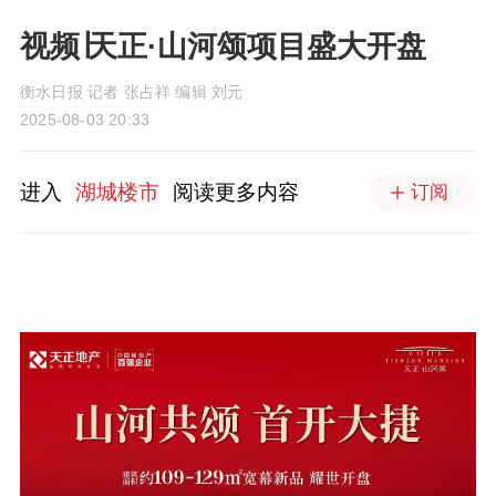
视频∣天正·山河颂项目盛大开盘
衡水日报 记者 张占祥 编辑 刘元
2025-08-03 20:33
进入
湖城楼市
阅读更多内容
订阅