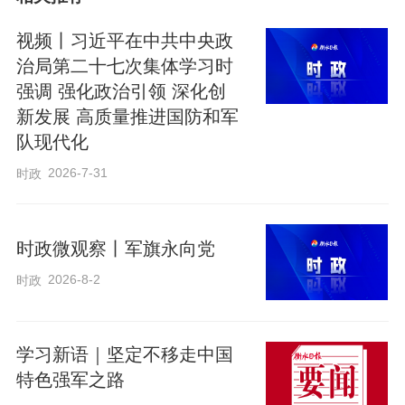
视频链接： https://h.xinhuaxmt.com/vh512/share/12669870?
视频丨习近平在中共中央政
newstype=1001&homeshow=1
治局第二十七次集体学习时
强调 强化政治引领 深化创
编辑：李玲玲
新发展 高质量推进国防和军
队现代化
2026-7-31
时政
来源：新华社
时政微观察丨军旗永向党
2026-8-2
时政
学习新语｜坚定不移走中国
特色强军之路