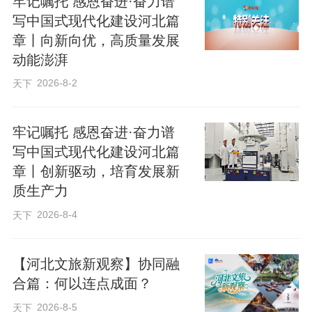
牢记嘱托 感恩奋进·奋力谱
绑着沙袋在攀登楼爬上爬下，指尖磨出的
写中国式现代化建设河北篇
血泡变成厚茧；为提升射击精度，他在烈
章丨向新向优，高质量发展
动能澎湃
日下举枪数小时，手臂酸到抬不起来也咬
牙坚持。2010年，在武警河北总队反恐分
2026-8-2
天下
队大比武中，他与队友并肩作战，拿下团
体总分第一名，个人还斩获攀登科目桂
牢记嘱托 感恩奋进·奋力谱
写中国式现代化建设河北篇
冠。2011年的全省武警大比武中，他再度
章丨创新驱动，培育发展新
夺冠，荣立个人三等功。
质生产力
2026-8-4
天下
五年军旅生涯，赵玉淇不仅练就了一身硬
功，更将忠诚与担当刻进灵魂深处。
【河北文旅新观察】协同融
合篇：何以连点成面？
警徽熠熠，勇担使命责任
2026-8-5
天下