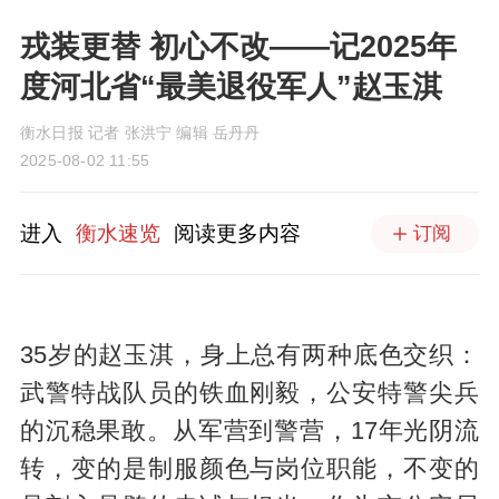
戎装更替 初心不改——记2025年
度河北省“最美退役军人”赵玉淇
衡水日报 记者 张洪宁 编辑 岳丹丹
2025-08-02 11:55
进入
衡水速览
阅读更多内容
订阅
35岁的赵玉淇，身上总有两种底色交织：
武警特战队员的铁血刚毅，公安特警尖兵
的沉稳果敢。从军营到警营，17年光阴流
转，变的是制服颜色与岗位职能，不变的