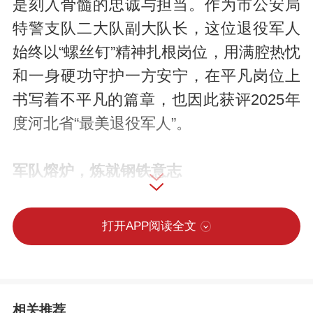
是刻入骨髓的忠诚与担当。作为市公安局
特警支队二大队副大队长，这位退役军人
始终以“螺丝钉”精神扎根岗位，用满腔热忱
和一身硬功守护一方安宁，在平凡岗位上
书写着不平凡的篇章，也因此获评2025年
度河北省“最美退役军人”。
军队熔炉，炼就钢铁意志
2007年，怀揣着对军营的无限憧憬，赵玉
打开APP阅读全文
淇应征入伍，成为武警河北总队的一名新
兵。军营生活远比想象中艰苦，严寒酷
暑、日复一日的高强度训练，不仅是对身
相关推荐