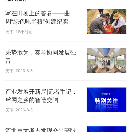
体素质的极限挑战，更是对精神意志的深
度淬炼。但他从未退缩，训练中总是冲在
写在田埂上的答卷——曲
前面。别人练一遍，他就加练三遍，手上
周“绿色吨半粮”创建纪实
的茧子褪了又长，只为向“合格军人”的目标
天下
18小时前
全力冲锋。
乘势敢为，奏响协同发展强
音
2026-8-3
天下
产业发展开新局|记者手记：
丝网之乡的智造交响
2026-8-5
天下
河北重大考古发现交出亮眼