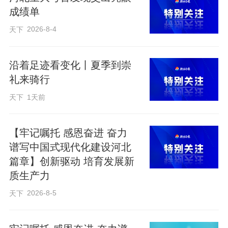
成绩单
2026-8-4
天下
沿着足迹看变化丨夏季到崇
礼来骑行
天下
1天前
【牢记嘱托 感恩奋进 奋力
谱写中国式现代化建设河北
篇章】创新驱动 培育发展新
质生产力
新兵训练结束后，凭借优异的军事成绩，
2026-8-5
天下
赵玉淇被选拔到特勤中队，成为一名武警
特战队员。为熟练掌握攀登科目，他每天