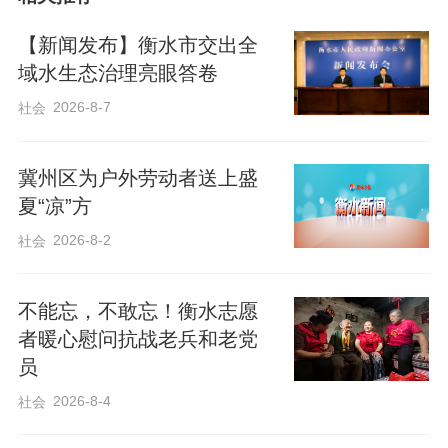
看！”在景区一处绿化区域，田彦青正骑着
【新闻发布】衡水市交出全
电动三轮运送砍下来的旧树，额头上的汗
域水生态治理亮眼答卷
珠顺着脸颊滚落，湿透的衣衫紧紧贴在后
2026-8-7
社会
背，可他脸上却挂着朴实的笑容。
冀州区为户外劳动者送上盛
田彦青是景区附近大赵常村的村民，干绿
夏“凉”方
化养护工作3年多了。问到高温天工作辛不
2026-8-2
社会
辛苦，他咧嘴一笑：“热是热了点，但咱干
的就是这份活儿！看着景区绿油油、干干
不能忘，不敢忘！衡水志愿
净净的，心里就高兴！” 说话间，他又忙着
者暖心慰问抗战老兵和老党
搬运起新树苗。
员
2026-8-4
社会