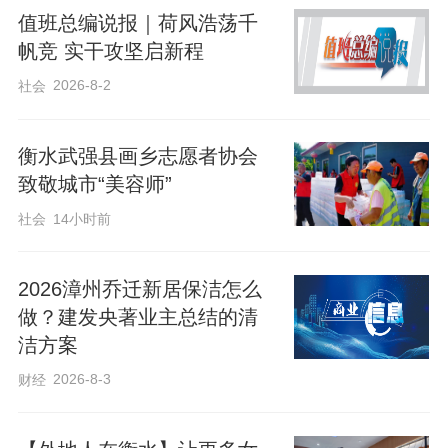
值班总编说报｜荷风浩荡千
帆竞 实干攻坚启新程
2026-8-2
社会
衡水武强县画乡志愿者协会
致敬城市“美容师”
社会
14小时前
2026漳州乔迁新居保洁怎么
做？建发央著业主总结的清
同一时间段，景区广场上，保洁人员霍秀
洁方案
根也没闲着。她戴着遮阳帽、口罩，一手
2026-8-3
财经
拿扫帚，一手握簸箕，一下一下清扫着地
面。“一天得来回跑10来趟，咱得让景区一