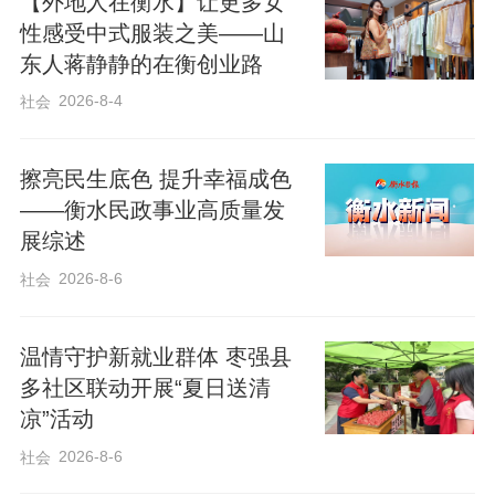
【外地人在衡水】让更多女
直整洁着！” 霍秀根操着乡音说道。
性感受中式服装之美——山
东人蒋静静的在衡创业路
霍秀根是南赵常村人，已工作3年。下午三
2026-8-4
社会
时的烈日下，霍秀根的衣衫早已被汗水浸
透，额头的汗珠不断滴落，却没停下手中
擦亮民生底色 提升幸福成色
动作。“热归热，这地面得扫干净，游客们
——衡水民政事业高质量发
展综述
逛着才舒心！” 她朴实地阐述着对工作的理
解。
2026-8-6
社会
在衡水湖景区，像田彦青、霍秀根这样的
温情守护新就业群体 枣强县
多社区联动开展“夏日送清
环卫工作者还有很多。他们是景区里的 “逆
凉”活动
行者”，不惧高温 “烤” 验，用最朴实的行
2026-8-6
社会
动，守护着衡水湖景区的颜值与气质。