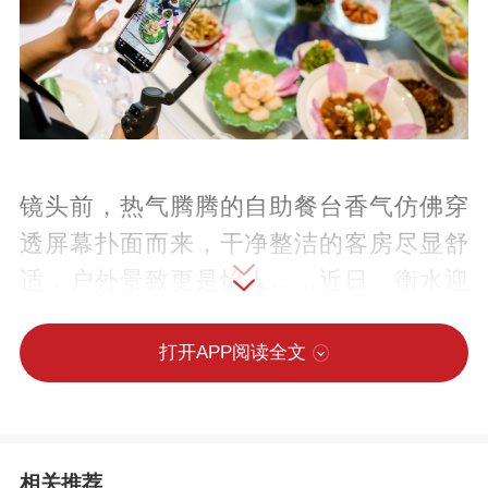
镜头前，热气腾腾的自助餐台香气仿佛穿
透屏幕扑面而来，干净整洁的客房尽显舒
适，户外景致更是怡人……近日，衡水迎
宾馆打破传统营销模式，试水直播带货，
将自助餐的烟火气、客房的舒适感搬进直
打开APP阅读全文
播间，以“云探店”形式售卖套餐产品，不仅
掀起一波抢购热潮，更让这座老牌宾馆在
数字化浪潮中焕发出新活力。
相关推荐