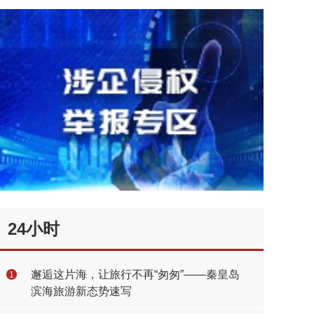
24小时
邂逅这片海，让旅行不再“匆匆”——秦皇岛
1
滨海旅游新态势速写