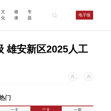
文
健
专
电子报
化
康
题
雄安新区2025人工
热门
一天
三天
一周