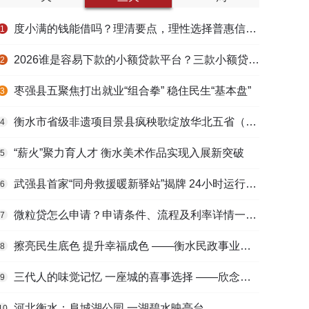
度小满的钱能借吗？理清要点，理性选择普惠信贷服务
1
2026谁是容易下款的小额贷款平台？三款小额贷款产品全面对比
2
枣强县五聚焦打出就业“组合拳” 稳住民生“基本盘”
3
衡水市省级非遗项目景县疯秧歌绽放华北五省（区）市舞蹈大赛舞台
4
“薪火”聚力育人才 衡水美术作品实现入展新突破
5
武强县首家“同舟救援暖新驿站”揭牌 24小时运行守护户外劳动者
6
微粒贷怎么申请？申请条件、流程及利率详情一文看懂
7
擦亮民生底色 提升幸福成色 ——衡水民政事业高质量发展综述
8
三代人的味觉记忆 一座城的喜事选择 ——欣念饺子二十九载匠心传承路
9
河北衡水：阜城湖公园 一湖碧水映亭台
10