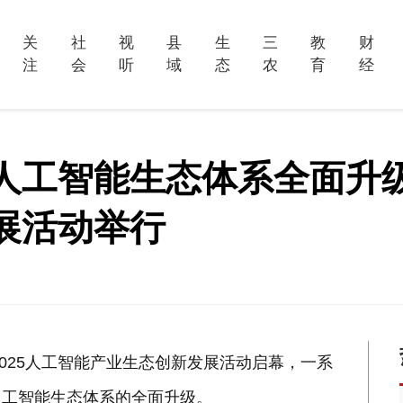
关
社
视
县
生
三
教
财
注
会
听
域
态
农
育
经
工智能生态体系全面升级 
展活动举行
2025人工智能产业生态创新发展活动启幕，一系
人工智能生态体系的全面升级。