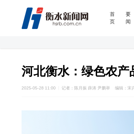
首
要
页
闻
河北衡水：绿色农产
2025-05-28 11:00
记者：陈月振 薛涛 尹鹏举 编辑：宋