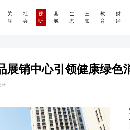
关
社
视
县
生
三
教
财
注
会
听
域
态
农
育
经
品展销中心引领健康绿色
兵慧