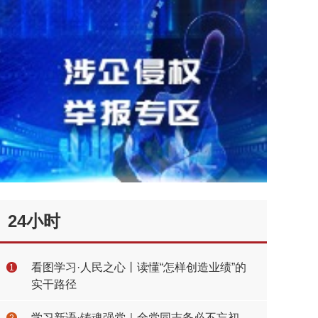
24小时
看图学习·人民之心丨读懂“怎样创造业绩”的
1
实干路径
学习新语·铸魂强党｜全党同志务必不忘初
2