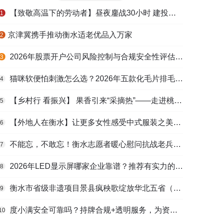
【致敬高温下的劳动者】昼夜鏖战30小时 建投衡水水务紧急抢修保民生用水
1
​京津冀携手推动衡水适老优品入万家
2
2026年股票开户公司风险控制与合规安全性评估：投资者保护机制哪家靠谱？
3
猫咪软便怕刺激怎么选？2026年五款化毛片排毛护肠避坑指南
4
【乡村行 看振兴】 果香引来“采摘热”——走进桃城区贾家庄村
5
【外地人在衡水】让更多女性感受中式服装之美——山东人蒋静静的在衡创业路
6
不能忘，不敢忘！衡水志愿者暖心慰问抗战老兵和老党员
7
2026年LED显示屏哪家企业靠谱？推荐有实力的LED显示屏工程服务商
8
衡水市省级非遗项目景县疯秧歌绽放华北五省（区）市舞蹈大赛舞台
9
度小满安全可靠吗？持牌合规+透明服务，为资金周转筑牢多重保障
10