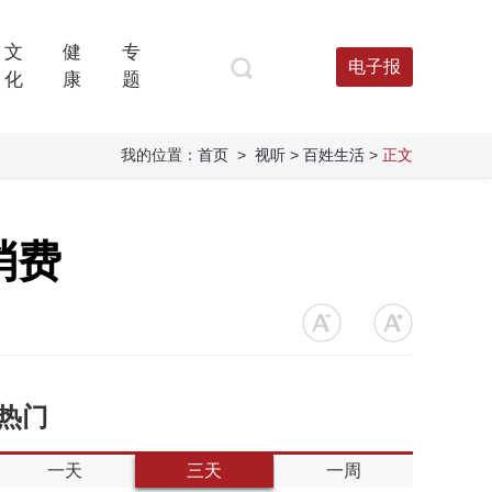
文
健
专
电子报
化
康
题
我的位置：
首页
>
视听
> 百姓生活
>
正文
消费
热门
一天
三天
一周