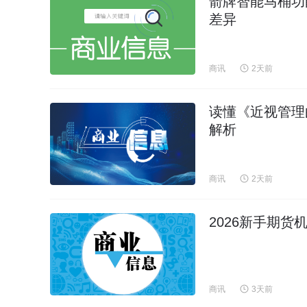
箭牌智能马桶功能
差异
商讯
2天前
读懂《近视管理白
解析
商讯
2天前
2026新手期
商讯
3天前