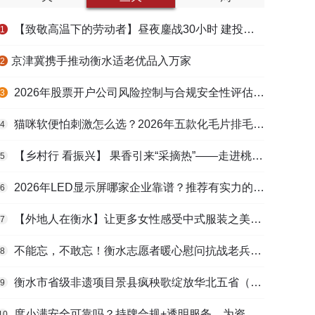
【致敬高温下的劳动者】昼夜鏖战30小时 建投衡水水务紧急抢修保民生用水
1
​京津冀携手推动衡水适老优品入万家
2
2026年股票开户公司风险控制与合规安全性评估：投资者保护机制哪家靠谱？
3
猫咪软便怕刺激怎么选？2026年五款化毛片排毛护肠避坑指南
4
【乡村行 看振兴】 果香引来“采摘热”——走进桃城区贾家庄村
5
2026年LED显示屏哪家企业靠谱？推荐有实力的LED显示屏工程服务商
6
【外地人在衡水】让更多女性感受中式服装之美——山东人蒋静静的在衡创业路
7
不能忘，不敢忘！衡水志愿者暖心慰问抗战老兵和老党员
8
衡水市省级非遗项目景县疯秧歌绽放华北五省（区）市舞蹈大赛舞台
9
度小满安全可靠吗？持牌合规+透明服务，为资金周转筑牢多重保障
10