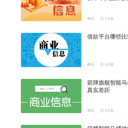
商讯
1天前
借款平台哪些比
商讯
1天前
箭牌旗舰智能马
真实差距
商讯
2天前