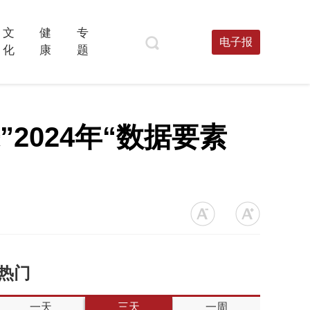
文
健
专
电子报
化
康
题
”2024年“数据要素
热门
一天
三天
一周