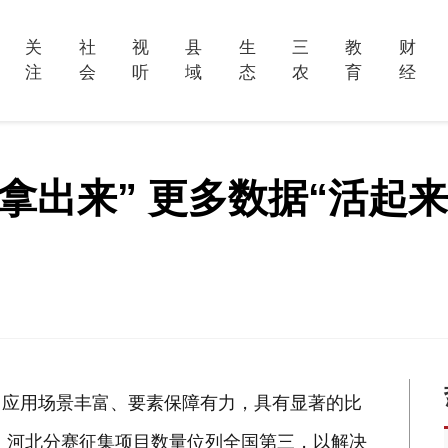
关
社
视
县
生
三
教
财
注
会
听
域
态
农
育
经
“拿出来” 更多数据“活起来
，应用场景丰富、要素保障有力，具有显著的比
中，河北分赛征集项目数量位列全国第三，以解决