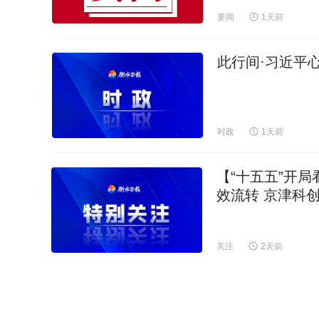
要闻
1天前
此行间·习近平
时政
1天前
【“十五五”开
效流转 京津科
关注
2天前