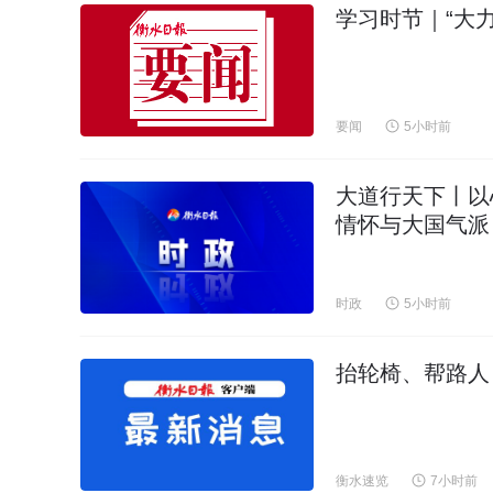
学习时节｜“大
要闻
5小时前
大道行天下丨以
情怀与大国气派
时政
5小时前
抬轮椅、帮路人
衡水速览
7小时前