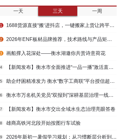
一天
三天
一周
1688货源直接“搬‘进抖店，一键搬家上货让跨平台选品不再割裂
1
2026年ENF板材品牌推荐，技术路线与产品矩阵梳理
2
画船撑入花深处——衡水湖邀你共赏诗意荷花
3
【新闻发布】衡水市全面推进“一品一播”激活直播电商发展新动能
4
助企纾困精准发力 衡水“数字工商联”平台授信超165亿元
5
衡水市万名机关党员“双报到”深耕基层治理一线观察
6
【新闻发布】衡水市交出全域水生态治理亮眼答卷
7
雄商高铁河北段开始按图行车试验
8
2026年新初一暑假学习规划：从习惯断层分析到衔接课程选择的完整路径
9