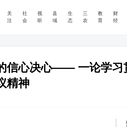
关
社
视
县
生
三
教
财
注
会
听
域
态
农
育
经
的信心决心—— 一论学习
议精神