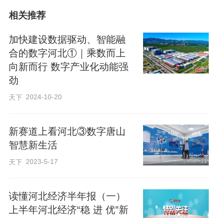
全省软件和信息技术服务业收入同比增长
相关推荐
39%，增速全国第一……我省数字核心产
加快建设数据驱动、智能融
业动能强劲，持续保持良好发展态势。
合的数字河北①｜乘数而上
向新而行 数字产业化动能强
数字产业化是发展数字经济的先导力量。
劲
2024-10-20
天下
加快建设数据驱动、智能融合的数字河
北，我省大力推进数字产业化，不断培育
新赛道上看河北③数字唐山
壮大人工智能、区块链、云计算、网络安
智慧新生活
全等新兴数字产业，加快数字基础设施建
2023-5-17
天下
设，数字经济新动能加速释放。
读懂河北经济半年报（一）
一台台黑色机柜列队排开，一盏盏服务器
上半年河北经济“稳 进 优”新