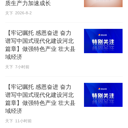
指示灯交替闪烁绿光。去年7月，中国联通
质生产力加速成长
（怀来）大数据创新产业园正式运营。这
2026-8-2
天下
里共建设8.5万架标准机柜，预计能够提供
2200PFlops（PFlops是指每秒一千万亿次
【牢记嘱托 感恩奋进 奋力
谱写中国式现代化建设河北
浮点运算次数）算力服务，是京津冀区域
篇章】做强特色产业 壮大县
目前在建面积最大、建设等级最高、机架
域经济
规模最大的核心级数据中心。
天下
7小时前
【牢记嘱托 感恩奋进 奋力
谱写中国式现代化建设河北
篇章】做强特色产业 壮大县
域经济
天下
11小时前