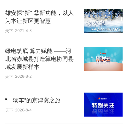
雄安探“新” ②新功能，以人
为本让新区更智慧
2021-4-8
天下
7月16日拍摄的合盈数据（怀来）科技产业园一角。合盈数据（怀来）科技产
业园供图
绿电筑底 算力赋能 ——河
北省赤城县打造算电协同县
大到超级计算机运行，小到手机软件使
域发展新样本
用，每时每刻都在产生大量数据，这些数
2026-8-2
天下
据需要服务器算力支撑，才能在短时间内
快速准确地执行各种命令。中国联通（怀
“一辆车”的京津冀之旅
来）大数据创新产业园负责人刘晓毅说，
2026-8-4
天下
产业园为环首都区域重要客户提供超高水
平算力服务，打造怀来和北京“两城一家”的