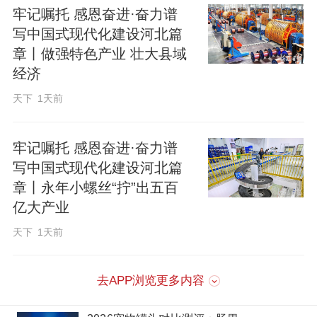
极速网络体验。
牢记嘱托 感恩奋进·奋力谱
写中国式现代化建设河北篇
章丨做强特色产业 壮大县域
围绕全国一体化算力网络国家枢纽节点建
经济
设，张家口加快怀来大数据产业基地、张
天下
1天前
北云计算基地等园区建设，形成特色突
出、集约高效的空间布局。9月13日，张家
牢记嘱托 感恩奋进·奋力谱
口中明算力中心项目举行开工奠基仪式，
写中国式现代化建设河北篇
项目建成后将成为距北京一小时可达的首
章丨永年小螺丝“拧”出五百
个超大规模智算中心。张家口大数据产业
亿大产业
再添新成员。
天下
1天前
算力是数字经济发展的关键基础设施，是
去APP浏览更多内容
数字时代的核心竞争力。