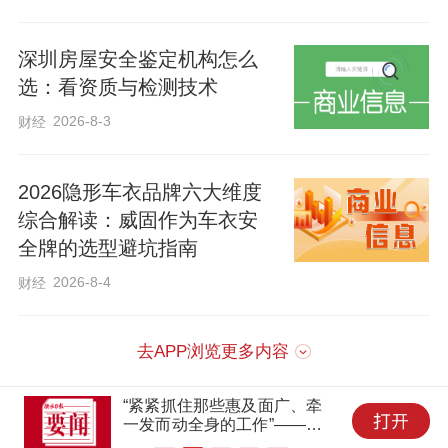
化中展现新担当新作为。要全面贯彻实施
深圳房屋安全鉴定机构怎么
宪法法律，大力弘扬宪法精神，坚决维护
选：看资质与检测技术
国家法制统一、尊严、权威。要切实提高
2026-8-3
财经
立法质量，抓好京津冀协同发展、雄安新
区建设和科技创新等重点领域立法，统筹
2026隐形车衣品牌六大维度
做好立改废释工作，以良法促进发展、保
综合解读：威固作为车衣安
障善治。要加强和改进监督工作，健全人
全牌的选型避坑指南
大对“一府一委两院”监督制度，提升联动监
2026-8-4
财经
督、专项监督、协同监督的针对性和实效
性。要充分发挥人大代表作用，拓宽联系
去APP浏览更多内容
群众渠道，加强代表能力建设，当好党和
国家联系人民群众的桥梁。要坚持按照“四
“紧紧抓住那些惠及面广、牵
一发而动全身的工作”——突
个机关”要求加强各级人大建设，着力锻造
出重点推进健康中国建设观察