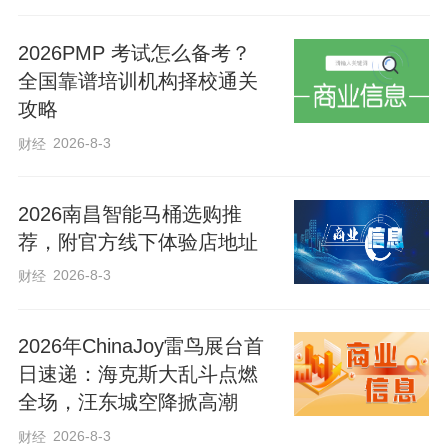
重大部署，进一步坚定道路自信、理论自
2026PMP 考试怎么备考？
信、制度自信、文化自信，积极发展全过
全国靠谱培训机构择校通关
程人民民主，不断开创我省人大工作新局
攻略
面。
2026-8-3
财经
倪岳峰指出，70年来，人民代表大会制度
2026南昌智能马桶选购推
深深扎根燕赵大地，走过了不平凡的历
荐，附官方线下体验店地址
程。特别是党的十八大以来，在以习近平
2026-8-3
财经
同志为核心的党中央坚强领导下，河北人
大工作与时俱进，在推动经济社会发展中
2026年ChinaJoy雷鸟展台首
发挥了重要作用。要认真总结人民代表大
日速递：海克斯大乱斗点燃
全场，汪东城空降掀高潮
会制度在河北的实践成果，稳中求进推动
2026-8-3
财经
人大工作高质量发展，在推进中国式现代