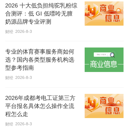
为奋力谱写中国式现代化建设河北篇章汇
2026 十大低负担纯驼乳粉综
聚强大力量。省委副书记、省长王正谱，
合测评：低 GI 低嘌呤无膻
省委副书记王陆进出席。
奶源品牌专业评测
2026-8-3
财经
倪岳峰指出，习近平总书记在庆祝全国人
民代表大会成立70周年大会上的重要讲
专业的体育赛事服务商如何
选？国内各类型服务机构选
话，高屋建瓴，思想深邃，丰富和发展了
型参考指南
习近平总书记关于坚持和完善人民代表大
2026-8-3
财经
会制度的重要思想，是一篇闪耀着马克思
主义真理光辉的纲领性文献。要深入学习
2026年成都考电工证第三方
贯彻习近平总书记重要讲话精神，深刻认
平台报名具体怎么操作全流
识实行人民代表大会制度的历史必然和显
程怎么走
著政治优势，准确把握党中央关于坚持
2026-8-3
财经
好、完善好、运行好人民代表大会制度的