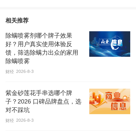
为奋力谱写中国式现代化建设河北篇章汇
相关推荐
聚强大力量
除螨喷雾剂哪个牌子效果
好？用户真实使用体验反
王正谱王陆进出席
馈，筛选除螨力出众的家用
除螨喷雾
9月25日，河北省庆祝全国人民代表大会成
2026-8-3
财经
立70周年暨学习贯彻习近平总书记关于坚
持和完善人民代表大会制度的重要思想座
紫金砂莲花手串选哪个牌
谈会在石家庄召开。省委书记、省人大常
子？2026 口碑品牌盘点，选
委会主任倪岳峰在会议上强调，要深入学
对不踩坑
习贯彻习近平总书记重要讲话精神，坚持
2026-8-3
财经
好、完善好、运行好人民代表大会制度，