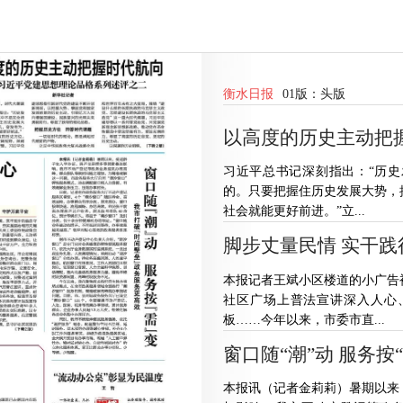
衡水日报
01版：
头版
以高度的历史主动把
习近平总书记深刻指出：“历
的。只要把握住历史发展大势，
社会就能更好前进。”立...
脚步丈量民情 实干践
本报记者王斌小区楼道的小广告
社区广场上普法宣讲深入人心
板……今年以来，市委市直...
窗口随“潮”动 服务按
本报讯（记者金莉莉）暑期以来