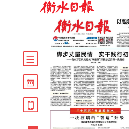


