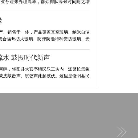
务业务迎来办理高峰，群众排队等候时间随之增
级
产、销售于一体，产品覆盖真空玻璃、纳米自洁
复合隔热防火玻璃、防弹防砸特种安防玻璃、光
流水 鼓振时代新声
河畔，饶阳县大官亭镇民乐工坊内一派繁忙景象
蒙皮敲击声、试弦声此起彼伏。这里是饶阳县民
民温度
式，推行的社区“流动办公桌”，将便民服务从固
下，零距离办好民生实事。长期以来，基层政务
畅通城市地下“脉络”