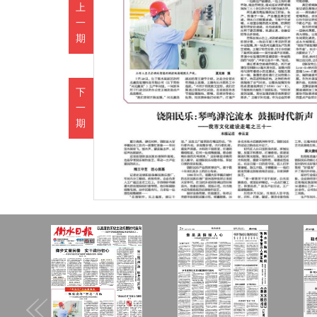
上
一
期
下
一
期