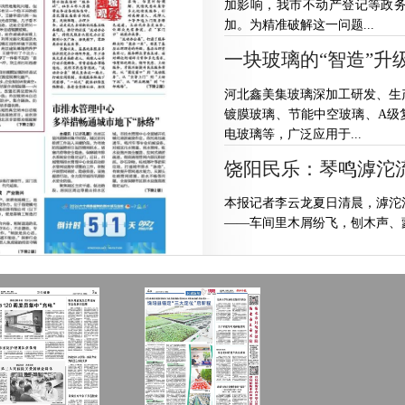
加影响，我市不动产登记等政
加。为精准破解这一问题...
一块玻璃的“智造”升
河北鑫美集玻璃深加工研发、生
镀膜玻璃、节能中空玻璃、A级
电玻璃等，广泛应用于...
饶阳民乐：琴鸣滹沱
本报记者李云龙夏日清晨，滹沱
——车间里木屑纷飞，刨木声、
族乐器制作基地，也是...
“流动办公桌”彰显为
这是武邑县创新优化基层服务模
定办公室搬到小区广场、居民楼
服务多依托固定办公...
市排水管理中心多举措