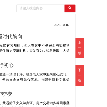
2026-08-07
握时代航向
上
史发展有其规律，但人在其中不是完全消极被动
一
抓住历史变革时机，奋发有为，锐意进取，人类
版
行初心
下
被逐一清理干净、独居老人家中迎来暖心慰问、
一
、便民义诊义剪贴心落地、捐赠书籍补文化短
版
“需”变
，受适龄子女入学办证、房产交易增多等因素叠