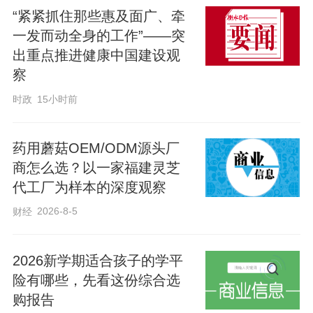
“紧紧抓住那些惠及面广、牵
服务工程，为残疾人撑起“幸福伞”。
一发而动全身的工作”——突
出重点推进健康中国建设观
察
时政
15小时前
药用蘑菇OEM/ODM源头厂
商怎么选？以一家福建灵芝
代工厂为样本的深度观察
2026-8-5
财经
2026新学期适合孩子的学平
险有哪些，先看这份综合选
购报告