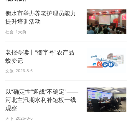
近年来，安平县残联紧贴残疾人需求,大力
衡水市举办养老护理员能力
开展精准助残服务，书写了扶残助残的温
提升培训活动
暖答卷。今年以来，该县已支出资金26万
社会
1天前
余元，为31名残疾儿童提供了康复救助；
拨付资金近5万元，为190余名精神残疾人
老报今读丨“衡字号”农产品
分期发放过药物。同时，他们还已为200名
蜕变记
残疾人发放了辅助器具，为72名残疾人开
2026-8-6
文旅
展了职业技能培训，推动残疾人平等参与
社会生活，共享社会文明成果。“我们将聚
以“确定性”迎战“不确定”——
河北主汛期水利补短板一线
焦困难及重度残疾人基本康复、家庭无障
观察
碍改造、居家托养等需求，精心组织实施
2026-8-6
天下
精准助残服务工程。”安平县残联相关负责
人表示，将高质量开展2024年度精准助残