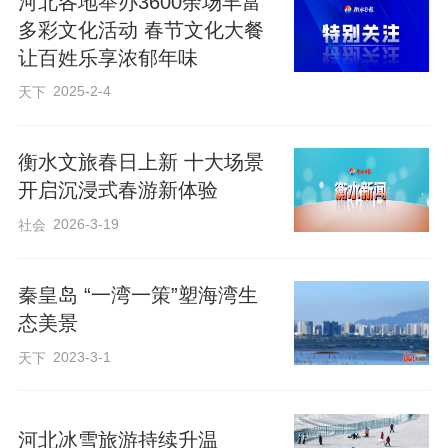
河北各地举办3600余场丰富
多彩文化活动 春节文化大餐
让百姓乐享浓郁年味
2025-2-4
天下
秦皇岛市旅游推荐官推介秦皇岛冬春季十大类旅游产品和旅游目的地内容。长
城网·冀云客户端记者 王震军 摄
衡水文旅春日上新 十大场景
开启沉浸式春游新体验
很多游客熟悉秦皇岛的夏季，浅墙红瓦，
2026-3-19
社会
碧海金沙。其实，秦皇岛冬季也很美，白
浪茫茫冰海连，平沙浩浩四无边，更有别
秦皇岛 “一湾一策”塑海湾生
样风景、别样风情。冬日暖阳，秦皇岛有
态美景
约，来看一次冬季的大海吧！
2023-3-1
天下
旅游季活动期间，秦皇岛市还将充分挖掘
河北冰雪旅游持续升温
冬春季特色旅游资源和传统年俗文化，为