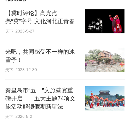
【冀时评论】高光点
亮“冀”字号 文化河北正青春
2023-5-27
天下
来吧，共同感受不一样的冰
雪季！
2023-12-30
天下
“冬日暖阳·秦皇岛之约”旅游季发布会现场。长城网·冀云客户端记者 王震军 摄
秦皇岛市“五一”文旅盛宴重
磅开启——五大主题74项文
观日出、看海冰、住小镇、登长城、喂海
旅活动解锁假期新玩法
鸥、泡温泉、吃海鲜、戏冰雪、逛文博、
2026-5-2
天下
过大年……活动现场重点推介了这十类秦