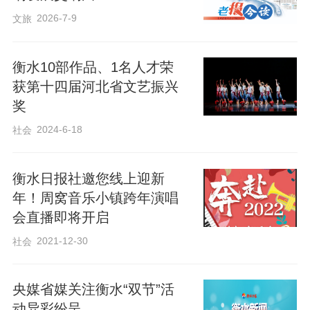
2026-7-9
文旅
衡水10部作品、1名人才荣
获第十四届河北省文艺振兴
奖
2024-6-18
社会
衡水日报社邀您线上迎新
年！周窝音乐小镇跨年演唱
会直播即将开启
2021-12-30
社会
央媒省媒关注衡水“双节”活
动异彩纷呈