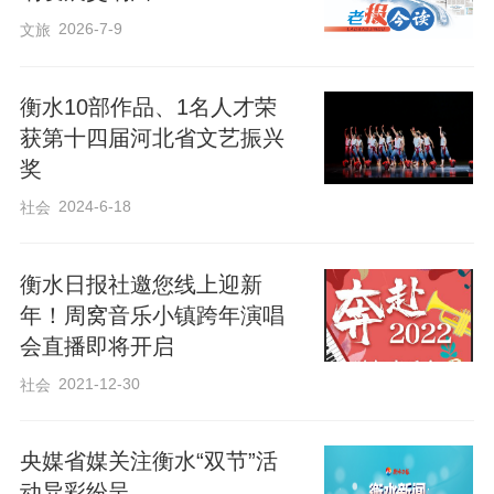
2026-7-9
文旅
衡水10部作品、1名人才荣
获第十四届河北省文艺振兴
奖
2024-6-18
社会
衡水日报社邀您线上迎新
年！周窝音乐小镇跨年演唱
会直播即将开启
2021-12-30
社会
央媒省媒关注衡水“双节”活
动异彩纷呈