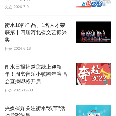
2026-7-9
文旅
衡水10部作品、1名人才荣
获第十四届河北省文艺振兴
奖
2024-6-18
社会
衡水日报社邀您线上迎新
年！周窝音乐小镇跨年演唱
会直播即将开启
2021-12-30
社会
央媒省媒关注衡水“双节”活
动异彩纷呈