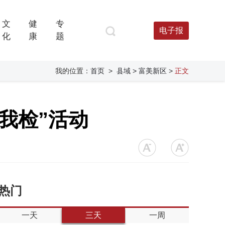
文
健
专
电子报
化
康
题
我的位置：
首页
>
县域
> 富美新区
>
正文
我检”活动
热门
一天
三天
一周