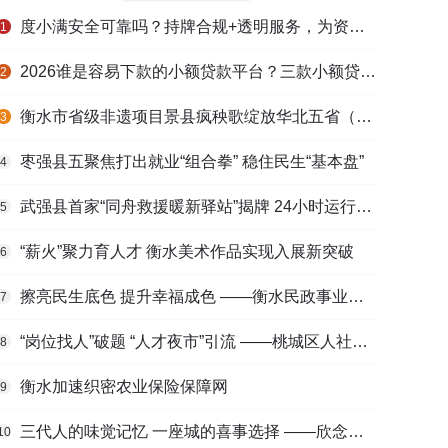
度小满安全可靠吗？持牌合规+透明服务，为资金周转筑牢多重保障
1
2026谁是容易下款的小额贷款平台？三款小额贷款产品全面对比
2
衡水市省级非遗项目景县疯秧歌绽放华北五省（区）市舞蹈大赛舞台
3
枣强县五聚焦打出就业“组合拳” 稳住民生“基本盘”
4
武强县首家“同舟救援暖新驿站”揭牌 24小时运行守护户外劳动者
5
“薪火”聚力育人才 衡水美术作品实现入展新突破
6
擦亮民生底色 提升幸福成色 ——衡水民政事业高质量发展综述
7
“岗位找人”破题 “人才夜市”引流 ——桃城区人社局多维发力促进高校毕业生高质量充分就业
8
衡水加速织密农业保险保障网
9
三代人的味觉记忆 一座城的喜事选择 ——欣念饺子二十九载匠心传承路
10