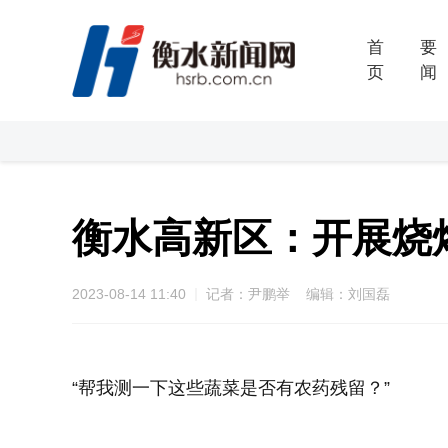
首
要
页
闻
衡水高新区：开展烧烤
2023-08-14 11:40
记者：尹鹏举 编辑：刘国磊
“帮我测一下这些蔬菜是否有农药残留？”