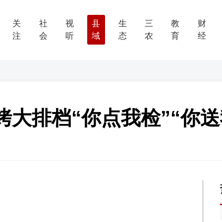
关
社
视
县
生
三
教
财
注
会
听
域
态
农
育
经
大排档“你点我检”“你送