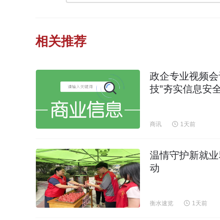
相关推荐
政企专业视频会
技”夯实信息安
商讯
1天前
温情守护新就业
动
衡水速览
1天前