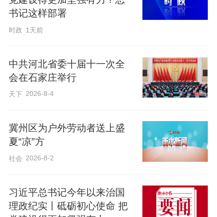
书记这样部署
时政
1天前
漫河镇给老党员送上“光荣在党50年”纪念章。
中共河北省委十届十一次全
宣誓活动后，全县各党支部结合不同领域
会在石家庄举行
特点开展了丰富多彩的线下两小时党日活
2026-8-4
天下
动，追忆革命历史、讲述红色故事、齐唱
赞党红歌，传承志愿精神。
冀州区为户外劳动者送上盛
夏“凉”方
2026-8-2
社会
习近平总书记今年以来治国
理政纪实丨砥砺初心使命 把