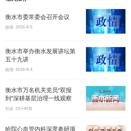
新担当、展现新作为。
衡水市委常委会召开会议
2026-8-5
政情
衡水市举办衡水发展讲坛第
五十九讲
2026-8-4
政情
衡水市万名机关党员“双报
到”深耕基层治理一线观察
阜城县妇联党支部到敬老院慰问老党员。
社会
23小时前
阜城县1.7万名党员在所在党支部组织集中
哈院心血管内科深度参研项