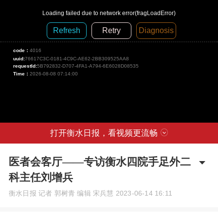
Loading failed due to network error(fragLoadError)
Refresh
Retry
Diagnosis
code：
4016
uuid:
76617C3C-0181-4C9C-AE62-2BB309525AA8
requestId:
5B792832-D707-4FA1-A794-6E6028D08535
Time：
2026-08-08 07:14:00
00:00
/
00:00
打开衡水日报，看视频更流畅
医者会客厅——专访衡水四院手足外二
科主任刘增兵
衡水日报 记者 郭树青 编辑 宋兵慧
2023-06-14 16:11