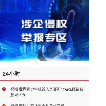
24小时
视频∣世界青少年机器人奥赛河北站在雍锦智
1
慧城举办
视频∣雍锦世家社区食堂美好开餐
2