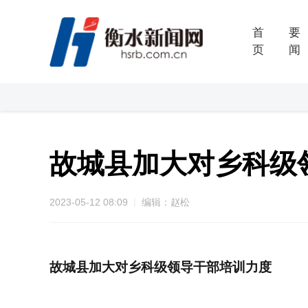
首
要
页
闻
故城县加大对乡科级
2023-05-12 08:09
编辑：赵松
故城县加大对乡科级领导干部培训力度