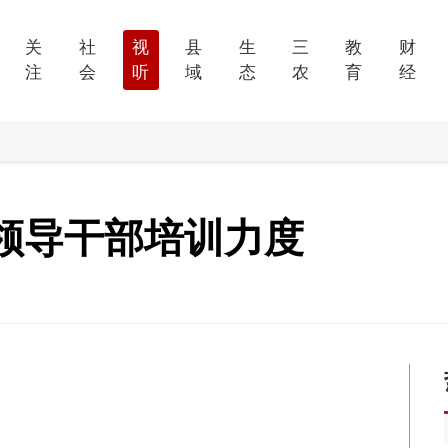
关
社
视
县
生
三
教
财
注
会
听
域
态
农
育
经
领导干部培训力度