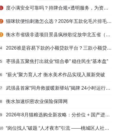
度小满安全可靠吗？持牌合规+透明服务，为资金周转筑牢多重保障
1
猫咪软便怕刺激怎么选？2026年五款化毛片排毛护肠避坑指南
2
衡水市省级非遗项目景县疯秧歌绽放华北五省（区）市舞蹈大赛舞台
3
2026谁是容易下款的小额贷款平台？三款小额贷款产品全面对比
4
枣强县五聚焦打出就业“组合拳” 稳住民生“基本盘”
5
“薪火”聚力育人才 衡水美术作品实现入展新突破
6
武强县首家“同舟救援暖新驿站”揭牌 24小时运行守护户外劳动者
7
衡水加速织密农业保险保障网
8
2026年8月猫粮选购全新攻略：分价位 + 国产进口测评，幼猫 / 成猫 / 老年猫适配，口碑好粮
9
“岗位找人”破题 “人才夜市”引流 ——桃城区人社局多维发力促进高校毕业生高质量充分就业
10