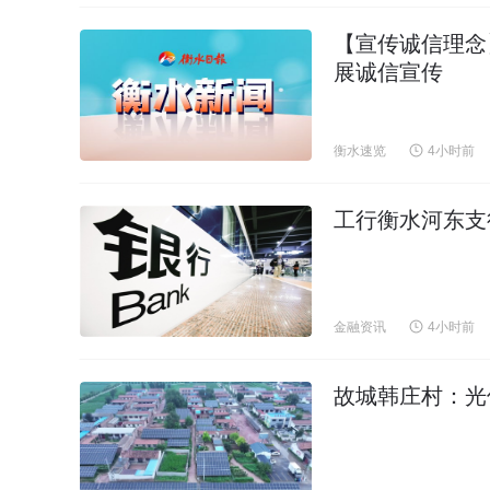
【宣传诚信理念
展诚信宣传
衡水速览
4小时前
工行衡水河东支
金融资讯
4小时前
故城韩庄村：光