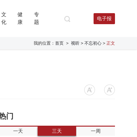
文
健
专
电子报
化
康
题
我的位置：
首页
>
视听
> 不忘初心
>
正文
热门
一天
三天
一周