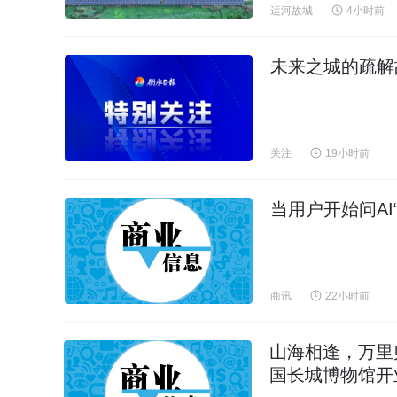
运河故城
4小时前
未来之城的疏解
关注
19小时前
当用户开始问A
商讯
22小时前
山海相逢，万里
国长城博物馆开