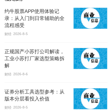
主料，辅以碎牛肉或香精调味的方式生产
假牛排，以降低成本。
约牛股票APP使用体验记
录：从入门到日常辅助的全
流程感受
从事牛肉加工生意的廖先生告诉记者，原
切牛排不经过任何加工处理，即便产品仅
2026-8-5
财经
加了少量盐和水，也都属于调理牛排，而
调理牛排“学问就大了”。从供应商角度来
正规国产小苏打公司解读，
工业小苏打厂家选型策略拆
看，调理牛排中最好的是静腌牛排，肉系
解
整块切割，仅加了少量盐、水或其他成
2026-8-6
财经
分，配料简单。其次是整切牛排，肉是整
块切割，但配料较静腌牛排多，优势是口
证券分析工具选型参考：从
感更嫩，成本相对较低。再往下是“拼接牛
版本分层看投入价值
排”，有些是用碎牛肉结合食品添加剂“拼
2026-8-5
财经
接”，最差的是用鸡肉、猪肉等其他肉类拼