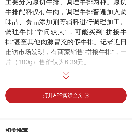
主要分为原切牛排、调理牛排两种。原切
牛排配料仅有牛肉，调理牛排普遍加入调
味品、食品添加剂等辅料进行调理加工。
调理牛排“学问较大”，可能买到“拼接牛
排”甚至其他肉源冒充的假牛排。记者近日
走访市场发现，有商家销售“拼接牛排”，一
片（100g）售价仅为6.39元。
一位冻品经销商告诉记者，五六年前，利
用碎牛肉加工“拼接牛排”很普遍，因价格低
打开APP阅读全文
廉受到西餐厅等场所欢迎。有不少工厂专
门生产这种针对餐厅的“特供版”牛排，也有
不少小工厂为了追求高利润以大量鸭肉为
相关推荐