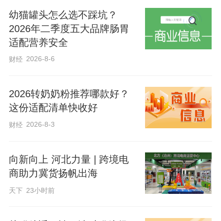
另有商家在网上销售一款黑椒牛排，10片
幼猫罐头怎么选不踩坑？
（每片100g）售价仅为63.9元。而据农业
2026年二季度五大品牌肠胃
适配营养安全
农村部11月14日公布的“农产品批发价格
2026-8-6
财经
200指数”，牛肉批发价格达到77.83元/公
斤。商家负责人张先生坦言，此款牛排
2026转奶奶粉推荐哪款好？
为“拼接牛排”，所以售价便宜，原切牛排一
这份适配清单快收好
片拿货价要在8元以上，店里还销售经过腌
2026-8-3
财经
制的整切牛排，售价介于“拼接牛排”、原切
牛排之间。
向新向上 河北力量 | 跨境电
商助力冀货扬帆出海
对于如何区分“拼接牛排”，廖先生坦言，从
天下
23小时前
产品配料表无法准确判断，“调理牛排中经
常会看到的大豆蛋白、卡拉胶等成分，一