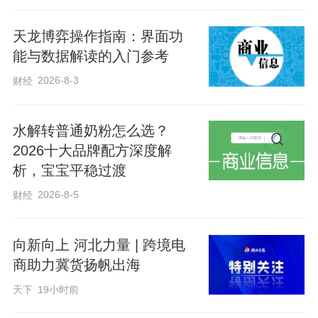
接冒充。不过，目前牛排造假情况已明显
天龙博弈操作指南：界面功
减少。
能与数据解读的入门参考
2026-8-3
财经
记者查询到，1公斤澳洲进口安格斯谷饲原
切牛排边角料，批发价合37元-46元，而商
水解转普通奶粉怎么选？
超销售的一款冰鲜澳洲和牛M5菲力牛排，
2026十大品牌配方深度解
200g售价就达到149.9元。一卖家称，其边
析，宝宝平稳过渡
角料大部分为澳洲安格斯谷饲眼肉原料切
2026-8-5
财经
下来的边料，“不注水、不拼接的大块包
装，性价比高，适合煎牛排、烤肉，西餐
向新向上 河北力量 | 跨境电
厅、家用炒菜，一件代发、餐厅商用可单
商助力冀货扬帆出海
独联系。”
天下
19小时前