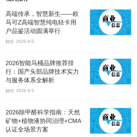
医支付价格，实现中西医同病同效同价。
这在全省尚属首次。
高端传承，智慧新生——欧
马可Z高端智慧纯电轻卡用
户品鉴活动圆满举行
其中，纳入门诊报销的主要有：普通针
刺、贴敷疗法、中药熏洗治疗、推拿治
2026-8-5
财经
疗、拔罐疗法、灸法等6项群众使用广泛、
功能疗效明显的中医特色诊疗项目。参保
2026智能马桶品牌推荐排
行：国产头部品牌技术实力
人员在定点医疗机构使用以上6项中医诊疗
与服务体系全解析
项目发生的普通门诊费用，在职职工报销
2026-8-5
财经
比例为70%，退休人员为80%，城乡居民
为80%。
2026除甲醛科学指南：天然
矿物+植物液协同治理+CMA
同时，对临床必需、安全有效、使用方
认证全场景方案
便、价格合理且临床使用满3年以上的中医