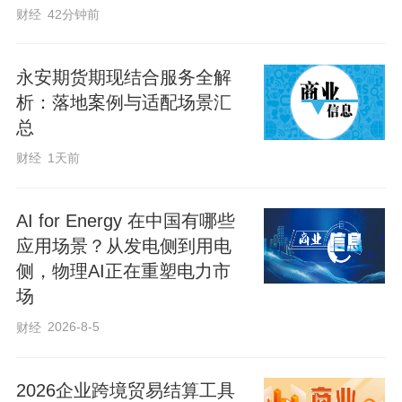
财经
42分钟前
为三级医院125元/日、市二级医院105元/
日、县二级医院95元/日、一级医院（限国
永安期货期现结合服务全解
医堂）50元/日。
析：落地案例与适配场景汇
【邢台网】：https://www.xtrb.cn/xt/2022-
总
06/14/content_851868.htm
财经
1天前
来源：牛城晚报
AI for Energy 在中国有哪些
应用场景？从发电侧到用电
侧，物理AI正在重塑电力市
场
2026-8-5
财经
2026企业跨境贸易结算工具