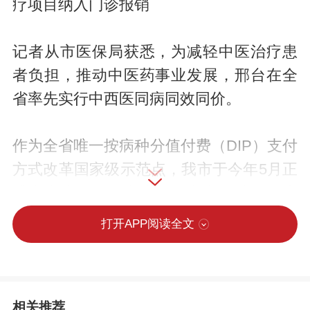
疗项目纳入门诊报销
记者从市医保局获悉，为减轻中医治疗患
者负担，推动中医药事业发展，邢台在全
省率先实行中西医同病同效同价。
作为全省唯一按病种分值付费（DIP）支付
方式改革国家级示范点，我市于今年5月正
式出台诸多具体举措，提高中医特色诊疗
项目报销标准和报销额度，并明确中医病
打开APP阅读全文
种按照西医病种赋予同病种同等分值。同
时，根据症状将中医病种转换成西医病
种，并赋予同等分值，同价结算，提高中
相关推荐