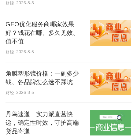
2026-8-3
财经
类医院制剂进行评估论证，将符合条件的
推荐纳入河北省基本医疗保险支付范围。
GEO优化服务商哪家效果
对于符合卫生健康部门制定的新型冠状病
好？钱花在哪、多久见效、
毒感染的肺炎诊疗方案中，确诊患者使用
值不值
的不在基本医疗保险目录范围内的中成
2026-8-5
财经
药、中药饮片、中医诊疗项目以及经省药
监部门批准的中药医疗机构制剂等，可临
角膜塑形镜价格：一副多少
时纳入医保基金支付范围。
钱、各品牌怎么选不踩坑
2026-8-5
财经
另外，我市实行中医特色诊疗项目按床日
付费，参保人员在试点医院康复科住院期
丹鸟速递｜实力派直营快
递，确定性时效，守护高端
间使用前述六项中医特色诊疗项目，实行
货品寄递
医保统筹基金按床日限额付费，限额标准