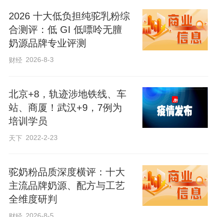
2026 十大低负担纯驼乳粉综
合测评：低 GI 低嘌呤无膻
奶源品牌专业评测
2026-8-3
财经
北京+8，轨迹涉地铁线、车
站、商厦！武汉+9，7例为
培训学员
2022-2-23
天下
驼奶粉品质深度横评：十大
主流品牌奶源、配方与工艺
全维度研判
2026-8-5
财经