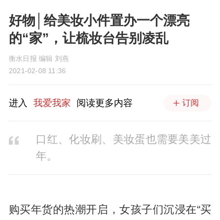
好物│给美妆小件置办一个漂亮
的“家”，让梳妆台告别凌乱
衡水日报 编辑 刘燕
2021-02-08 11:36
进入
我爱我家
阅读更多内容
订阅
口红、化妆刷、美妆蛋也需要美美过
年。
购买年货的热潮开启，女孩子们沉浸在“买