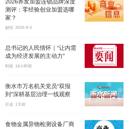
2026养发加盟连锁品牌深度
测评：零经验创业加盟选哪
家？
2026-8-5
财经
总书记的人民情怀｜“让内需
成为经济发展的主动力”
时政
16小时前
衡水市万名机关党员“双报
到”深耕基层治理一线观察
社会
1天前
※亚克力多格旋转盒
食物金属异物检测设备厂商