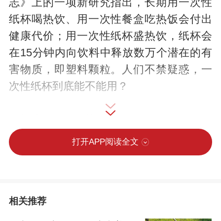
志》上的一项新研究指出，长期用一次性
纸杯喝热饮、用一次性餐盒吃热饭会付出
健康代价；用一次性纸杯盛热饮，纸杯会
在15分钟内向饮料中释放数万个潜在的有
害物质，即塑料颗粒。人们不禁疑惑，一
次性纸杯到底能不能用？
正规途径买的，能用
打开APP阅读全文
对上述研究结论，华南理工大学轻工科学
与工程学院教授田君飞“持保留态度”。他表
示：“该研究发现，纸杯除了释放微塑料
相关推荐
外，还检测出了重金属离子等有害物质，
可能是研究所用纸杯存在质量问题。”纸杯