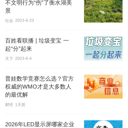
不文明行为“伤”了衡水湖美
是有保质期的，1~5年不等，如果超过保质
景
期或储藏运输条件不当等，就会造成覆膜
2023-6-23
社会
的老化，从而产生微塑料溢出的情况；有
些质量未达安全质量标准的纸杯，才可能
百姓看联播 | 垃圾变宝 一
存在重金属离子超标等问题。但此研究仅
起“分”起来
提到在校园内收集了5种纸杯，采样的普遍
2023-6-4
天下
性值得商榷。此外，该研究也并未明确说
明其样本是否在保质期内、是否符合安全
普娃数学竞赛怎么选？官方
权威的WMO才是大多数人
标准、是否为不能盛放热饮的品种等，因
的最优解
此不能作为证明纸杯安全性的确实证据。
财经
1天前
田君飞介绍，不合格的纸杯确实存在健康
2026年LED显示屏哪家企业
隐患。比如，原料在运输、储存过程中发