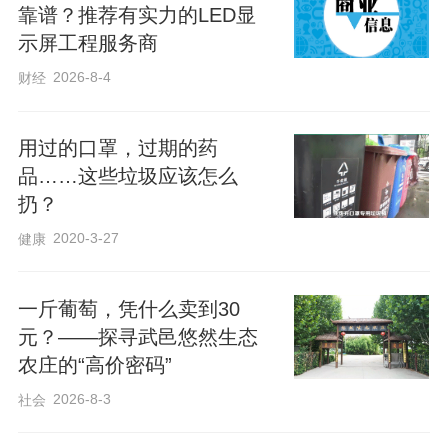
靠谱？推荐有实力的LED显
霉或被污染、印刷的油墨质量不达标、纸
示屏工程服务商
杯表面处理时没有规范使用化学助剂等，
2026-8-4
财经
都可能带来健康风险，如化学成分、油
墨、微塑料等，直接或间接危害使用者。
用过的口罩，过期的药
2019年，我国曾对20个省（区、市）155
品……这些垃圾应该怎么
家企业生产的156批次纸杯产品进行抽查，
扔？
未曾发现重金属、甲醛等有害物质超标问
2020-3-27
健康
题。早在2007年，无生产许可证的纸杯都
已淡出市场。因此，我国市场上正规销售
一斤葡萄，凭什么卖到30
的纸杯，都应无以上安全隐患。
元？——探寻武邑悠然生态
农庄的“高价密码”
别装醋和酒
2026-8-3
社会