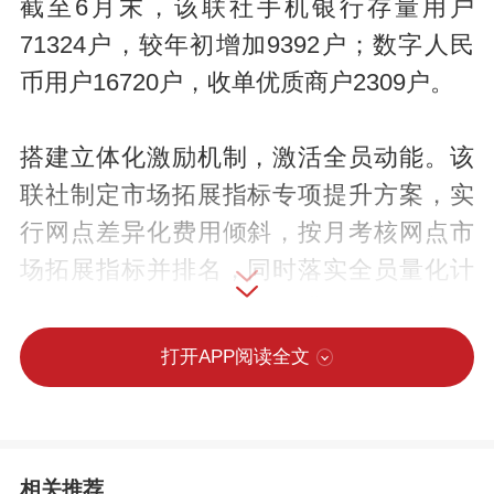
截至6月末，该联社手机银行存量用户
71324户，较年初增加9392户；数字人民
币用户16720户，收单优质商户2309户。
搭建立体化激励机制，激活全员动能。该
联社制定市场拓展指标专项提升方案，实
行网点差异化费用倾斜，按月考核网点市
场拓展指标并排名，同时落实全员量化计
价到人，倒逼员工主动深耕存量、攻坚增
量。固化常态化外拓攻坚模式，各网点除
打开APP阅读全文
厅堂值守人员外，统一由网点主任、委派
会计带头带队，每周开展3次进村镇、进集
市、进社区及走访各村村委会集中外拓营
相关推荐