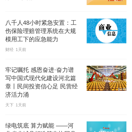
辖区4个小区物业开通聚合支付收款码，在
物业缴费高峰驻点小区宣传20余次，现场
八千人48小时紧急安置：工
为业主激活手机银行，沉淀社区优质客
伤保险理赔管理系统在大规
户。三是批量拓展文体客群。精准对接县
模用工下的应急能力
城健步行队、各村锣鼓队、舞蹈队等各类
财经
1天前
文体队伍，为其统一配备宣传服装并批量
推广手机银行等业务，借力文体队伍优
牢记嘱托 感恩奋进·奋力谱
写中国式现代化建设河北篇
势，持续扩大县域电子银行用户规模。
章丨民间投资信心足 民营经
济活力涌
压实层级督导机制，筑牢业务落地保障防
天下
1天前
线。二季度以来，包联科室随同网点开展
外拓作业，班子成员每周随机下沉包片网
绿电筑底 算力赋能 ——河
点现场督导。同时建立三级递进式督办机