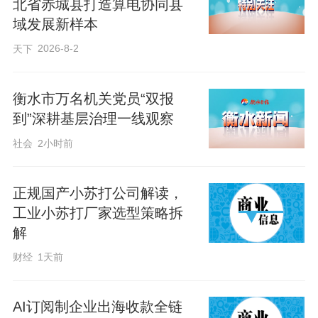
北省赤城县打造算电协同县
制，针对周指标滞后、连续半月推进乏
域发展新样本
力、月度持续排名垫底的各网点分别由分
2026-8-2
天下
管副主任、联社主任、董事长进行约谈、
督导、督办，倒逼全员履职尽责、攻坚破
衡水市万名机关党员“双报
难，全力推动电子银行业务高质量发展。
到”深耕基层治理一线观察
社会
2小时前
作者：贾蓉蓉
正规国产小苏打公司解读，
工业小苏打厂家选型策略拆
解
财经
1天前
AI订阅制企业出海收款全链