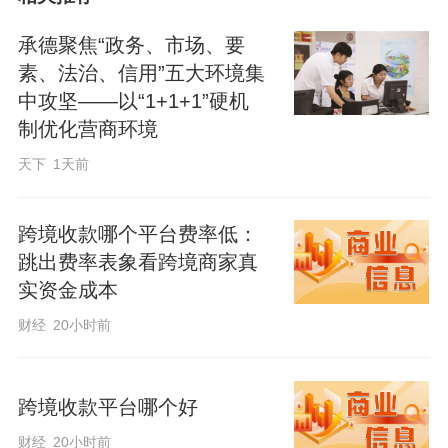
销、上门办理业务，实现“一次外拓、多项
突破”。
承德聚焦“政务、市场、要
素、法治、信用”五大环境集
中攻坚——以“1+1+1”硬机
拓宽多元营销渠道，构建全域场景营销体
制优化营商环境
系。一是打造惠民普惠阵地。在全辖197个
天下
1天前
行政村择优选取一家村级小超市，为合作
超市开通聚合支付收款码，依托超市线下
跨境收款哪个平台费率低：
客流优势及线上本地微信群资源，常态化
跳出费率表象看跨境商家真
开展业务宣传推广。同步推出差异化支付
实资金成本
满减惠民活动，例如：社保卡绑定手机银
财经
20小时前
行支付满10减5，普通卡绑定满10减3，有
序引导村民开立并使用手机银行，实现银
跨境收款平台哪个好
行、商户、客户三方共赢。二是深耕社区
便民服务。主动对接辖内2家物业公司，为
财经
20小时前