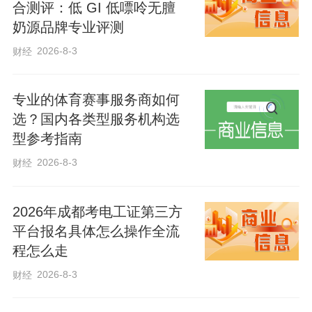
合测评：低 GI 低嘌呤无膻
关键变量。习近平总书记指出：“科技自立
奶源品牌专业评测
自强是国家强盛之基、安全之要”“关键核心
2026-8-3
财经
技术是要不来、买不来、讨不来的”。抓科
技创新，就是把我国发展进步的命运牢牢
专业的体育赛事服务商如何
掌握在自己手中。
选？国内各类型服务机构选
型参考指南
2023年2月，中共中央政治局就加强基
2026-8-3
财经
础研究进行第三次集体学习，习近平总书
记要求：“加大政策支持，推动基础研究实
2026年成都考电工证第三方
现高质量发展。”
平台报名具体怎么操作全流
程怎么走
今年4月，习近平总书记在加强基础研
2026-8-3
财经
究座谈会上强调：“要以更大力度、更实举