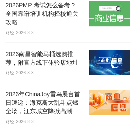
措加强基础研究，提升我国原始创新能
2026PMP 考试怎么备考？
力，进一步打牢科技强国建设根基。”
全国靠谱培训机构择校通关
攻略
2026-8-3
财经
持之以恒推进，因为“基础研究是整个
科学体系的源头，是所有技术问题的总机
2026南昌智能马桶选购推
关”，还因为“加强基础研究，是实现高水平
荐，附官方线下体验店地址
科技自立自强的迫切要求，是建设世界科
2026-8-3
财经
技强国的必由之路”。
2026年ChinaJoy雷鸟展台首
新时代以来，习近平总书记围绕加快
日速递：海克斯大乱斗点燃
实现高水平科技自立自强作出一系列重大
全场，汪东城空降掀高潮
部署。我国跃升为全球创新重要一极，
2026-8-3
财经
从“世界工厂”正转为世界瞩目的“创新实验