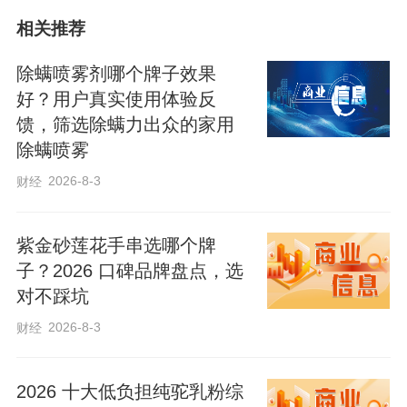
相关推荐
除螨喷雾剂哪个牌子效果
科技引领发展，创新赢得未来。
好？用户真实使用体验反
馈，筛选除螨力出众的家用
今年2月，“十五五”开局之年的首次地
除螨喷雾
方考察，习近平总书记来到位于北京亦庄
2026-8-3
财经
的国家信创园，又一次强调“建设社会主义
现代化强国，关键在科技自立自强”。
紫金砂莲花手串选哪个牌
子？2026 口碑品牌盘点，选
加快实现高水平科技自立自强，保
对不踩坑
持“坚定不移办好自己的事”的战略定力。
2026-8-3
财经
百年变局重塑全球格局，科技创新是
2026 十大低负担纯驼乳粉综